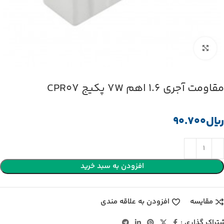
بزرگنمایی تصویر
مقاومت آجری 1.6 اهم 7W پکیج CPR07
﷼
افزودن به سبد خرید
مقایسه
افزودن به علاقه مندی
تراک گذاری :