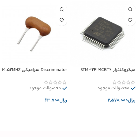
میکروکنترلر STM32F101CBT6
Discriminator سرامیکی 10.52MHZ
محصولات موجود
محصولات موجود
﷼
﷼
افزودن به سبد خرید
افزودن به سبد خرید