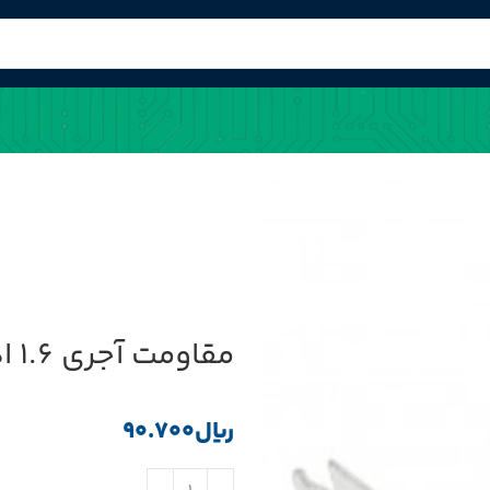
مقاومت آجری 1.6 اهم 7W پکیج CPR07
﷼