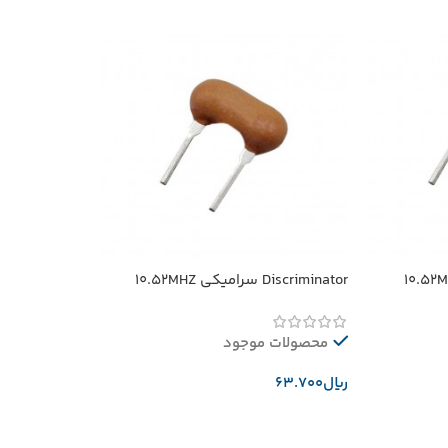
Discriminator سرامیکی 10.52MHZ
محصولات موجود
﷼
افزودن به سبد خرید