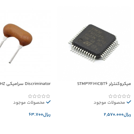
میکروکنترلر STM32F101CBT6
Discriminator سرامیکی 10.52MHZ
محصولات موجود
محصولات موجود
﷼
﷼
افزودن به سبد خرید
افزودن به سبد خرید