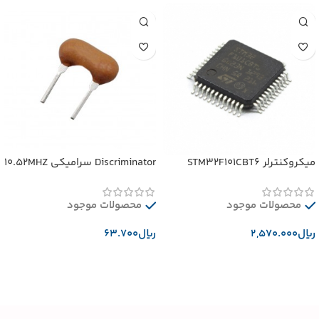
میکروکنترلر STM32F101CBT6
Discriminator سرامیکی 10.52MHZ
محصولات موجود
محصولات موجود
﷼
﷼
افزودن به سبد خرید
افزودن به سبد خرید