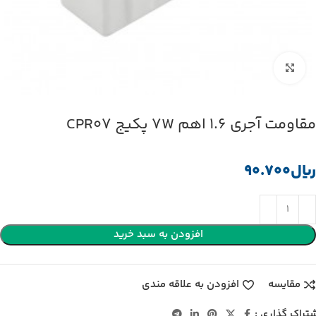
بزرگنمایی تصویر
مقاومت آجری 1.6 اهم 7W پکیج CPR07
﷼
افزودن به سبد خرید
مقایسه
افزودن به علاقه مندی
تراک گذاری :