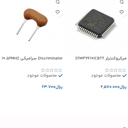
میکروکنترلر STM32F101CBT6
Discriminator سرامیکی 10.52MHZ
محصولات موجود
محصولات موجود
﷼
﷼
افزودن به سبد خرید
افزودن به سبد خرید