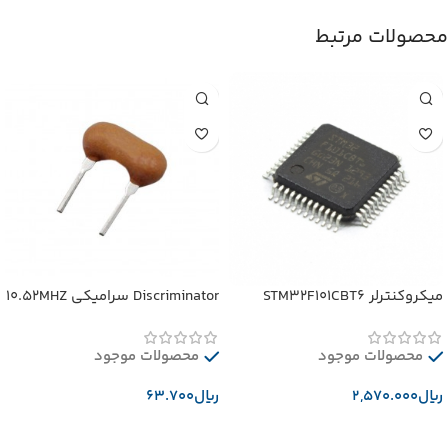
محصولات مرتبط
میکروکنترلر STM32F101CBT6
Discriminator سرامیکی 10.52MHZ
محصولات موجود
محصولات موجود
﷼
﷼
افزودن به سبد خرید
افزودن به سبد خرید