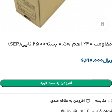
بزرگنمایی تصویر
مقاومت 240 اهم 0.5w بسته2500 تایی(SEP)
﷼
افزودن به سبد خرید
مقایسه
افزودن به علاقه مندی
تراک گذاری :