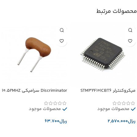
محصولات مرتبط
میکروکنترلر STM32F101CBT6
Discriminator سرامیکی 10.52MHZ
محصولات موجود
محصولات موجود
﷼
﷼
افزودن به سبد خرید
افزودن به سبد خرید