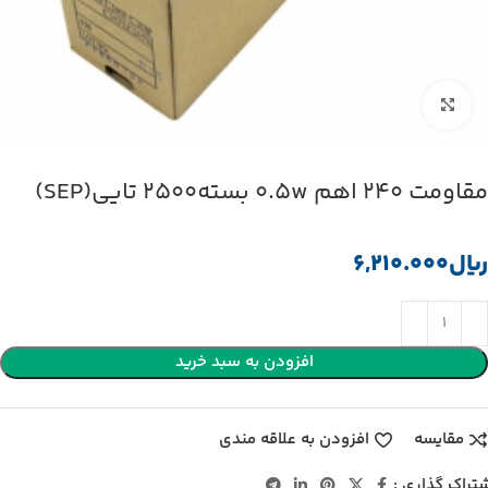
بزرگنمایی تصویر
مقاومت 240 اهم 0.5w بسته2500 تایی(SEP)
﷼
افزودن به سبد خرید
مقایسه
افزودن به علاقه مندی
تراک گذاری :