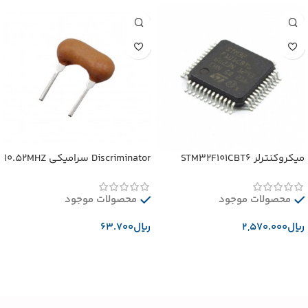
میکروکنترلر STM32F101CBT6
Discriminator سرامیکی 10.52MHZ
محصولات موجود
محصولات موجود
﷼
﷼
افزودن به سبد خرید
افزودن به سبد خرید