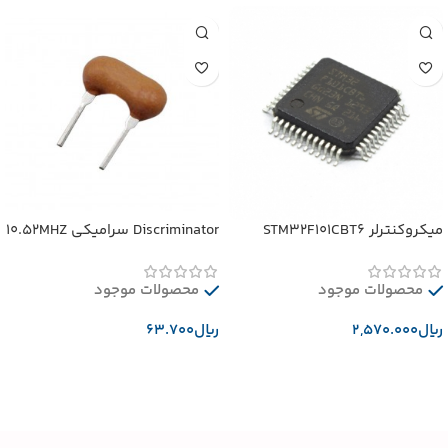
میکروکنترلر STM32F101CBT6
Discriminator سرامیکی 10.52MHZ
محصولات موجود
محصولات موجود
﷼
﷼
افزودن به سبد خرید
افزودن به سبد خرید