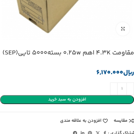
بزرگنمایی تصویر
مقاومت 4.3K اهم 0.25w بسته5000 تایی(SEP)
﷼
افزودن به سبد خرید
مقایسه
افزودن به علاقه مندی
تراک گذاری :