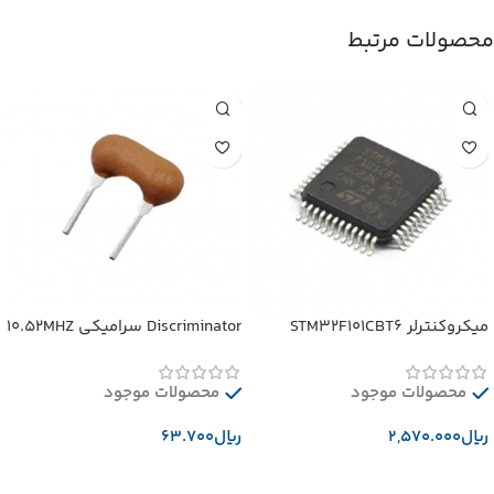
محصولات مرتبط
میکروکنترلر STM32F101CBT6
Discriminator سرامیکی 10.52MHZ
محصولات موجود
محصولات موجود
﷼
﷼
افزودن به سبد خرید
افزودن به سبد خرید