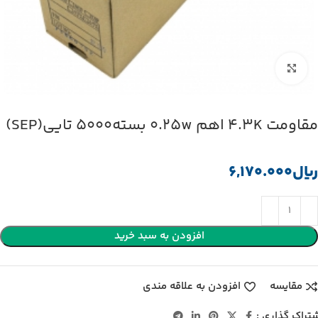
بزرگنمایی تصویر
مقاومت 4.3K اهم 0.25w بسته5000 تایی(SEP)
﷼
افزودن به سبد خرید
مقایسه
افزودن به علاقه مندی
تراک گذاری :