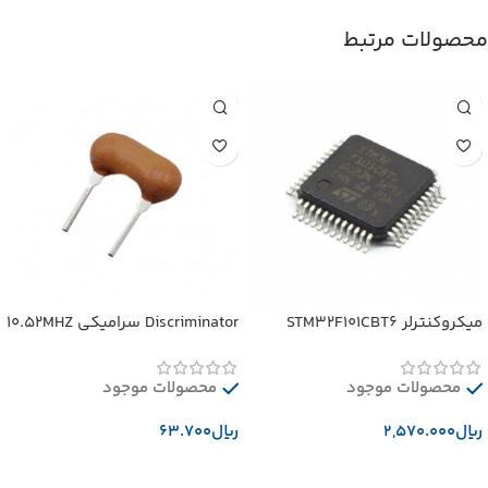
محصولات مرتبط
میکروکنترلر STM32F101CBT6
Discriminator سرامیکی 10.52MHZ
محصولات موجود
محصولات موجود
﷼
﷼
افزودن به سبد خرید
افزودن به سبد خرید