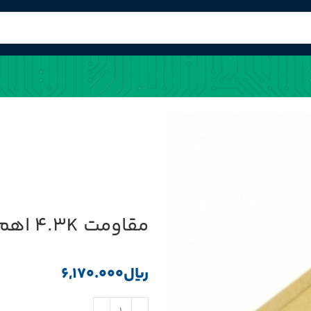
مقاومت 4.3K اهم 0.25w بسته5000 تایی(SEP)
﷼