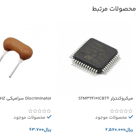
محصولات مرتبط
میکروکنترلر STM32F101CBT6
Discriminator سرامیکی 10.52MHZ
محصولات موجود
محصولات موجود
﷼
﷼