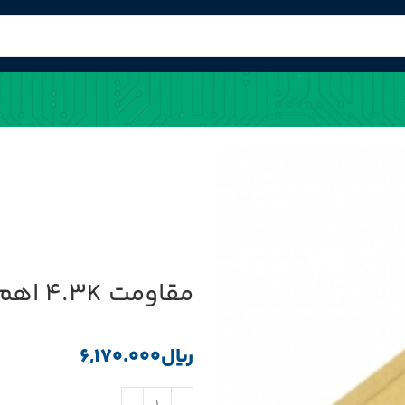
مقاومت 4.3K اهم 0.25w بسته5000 تایی(SEP)
﷼