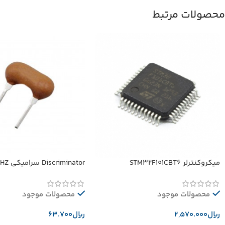
محصولات مرتبط
میکروکنترلر STM32F101CBT6
Discriminator سرامیکی 10.52MHZ
محصولات موجود
محصولات موجود
﷼
﷼