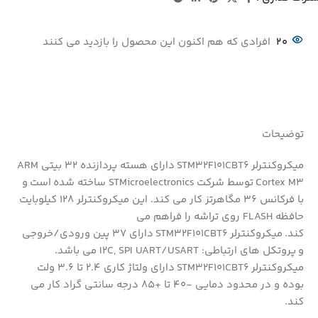
20
افرادی که هم اکنون این محصول را بازدید می کنند
توضیحات
میکروکنترلر STM32F101CBT6 دارای هسته پردازنده 32 بیتی ARM
Cortex M3 توسط شرکت STMicroelectronics ساخته شده است و
با فرکانس 36 مگاهرتز کار می کند. این میکروکنترلر 128 کیلوبایت
حافظه FLASH روی تراشه را فراهم می
کند. میکروکنترلر STM32F101CBT6 دارای 37 پین ورودی/خروجی
و پروتکل های ارتباطی: I2C, SPI UART/USART می باشد.
میکروکنترلر STM32F101CBT6 دارای ولتاژ کاری 2.4 تا 3.6 ولت
بوده و در محدود دمایی -40 تا +85 درجه سانتی گراد کار می
کند.