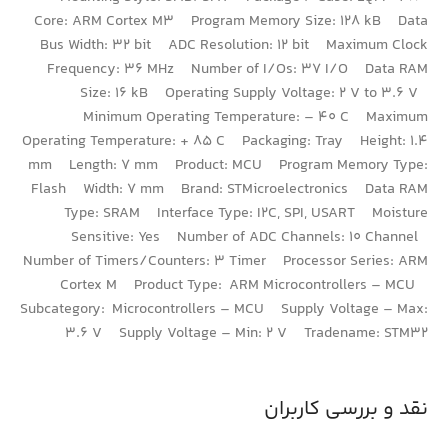
Core: ARM Cortex M3 Program Memory Size: 128 kB Data
Bus Width: 32 bit ADC Resolution: 12 bit Maximum Clock
Frequency: 36 MHz Number of I/Os: 37 I/O Data RAM
Size: 16 kB Operating Supply Voltage: 2 V to 3.6 V
Minimum Operating Temperature: – 40 C Maximum
Operating Temperature: + 85 C Packaging: Tray Height: 1.4
mm Length: 7 mm Product: MCU Program Memory Type:
Flash Width: 7 mm Brand: STMicroelectronics Data RAM
Type: SRAM Interface Type: I2C, SPI, USART Moisture
Sensitive: Yes Number of ADC Channels: 10 Channel
Number of Timers/Counters: 3 Timer Processor Series: ARM
Cortex M Product Type: ARM Microcontrollers – MCU
Subcategory: Microcontrollers – MCU Supply Voltage – Max:
3.6 V Supply Voltage – Min: 2 V Tradename: STM32
نقد و بررسی کاربران