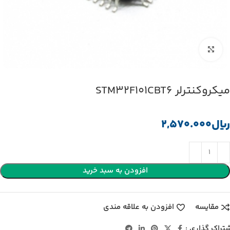
بزرگنمایی تصویر
میکروکنترلر STM32F101CBT6
﷼
افزودن به سبد خرید
مقایسه
افزودن به علاقه مندی
تراک گذاری :