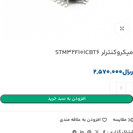
بزرگنمایی تصویر
میکروکنترلر STM32F101CBT6
﷼
افزودن به سبد خرید
مقایسه
افزودن به علاقه مندی
تراک گذاری :