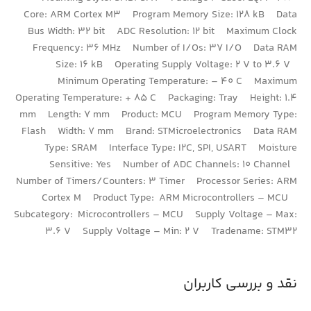
Core: ARM Cortex M3 Program Memory Size: 128 kB Data
Bus Width: 32 bit ADC Resolution: 12 bit Maximum Clock
Frequency: 36 MHz Number of I/Os: 37 I/O Data RAM
Size: 16 kB Operating Supply Voltage: 2 V to 3.6 V
Minimum Operating Temperature: – 40 C Maximum
Operating Temperature: + 85 C Packaging: Tray Height: 1.4
mm Length: 7 mm Product: MCU Program Memory Type:
Flash Width: 7 mm Brand: STMicroelectronics Data RAM
Type: SRAM Interface Type: I2C, SPI, USART Moisture
Sensitive: Yes Number of ADC Channels: 10 Channel
Number of Timers/Counters: 3 Timer Processor Series: ARM
Cortex M Product Type: ARM Microcontrollers – MCU
Subcategory: Microcontrollers – MCU Supply Voltage – Max:
3.6 V Supply Voltage – Min: 2 V Tradename: STM32
نقد و بررسی کاربران