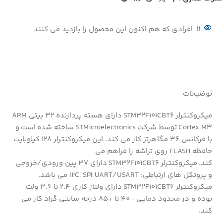
11
افرادی که هم اکنون این محصول را بازدید می کنند
توضیحات
میکروکنترلر STM32F101CBT6 دارای هسته پردازنده 32 بیتی ARM
Cortex M3 توسط شرکت STMicroelectronics ساخته شده است و
با فرکانس 36 مگاهرتز کار می کند. این میکروکنترلر 128 کیلوبایت
حافظه FLASH روی تراشه را فراهم می
کند. میکروکنترلر STM32F101CBT6 دارای 37 پین ورودی/خروجی
و پروتکل های ارتباطی: I2C, SPI UART/USART می باشد.
میکروکنترلر STM32F101CBT6 دارای ولتاژ کاری 2.4 تا 3.6 ولت
بوده و در محدود دمایی -40 تا +85 درجه سانتی گراد کار می
کند.