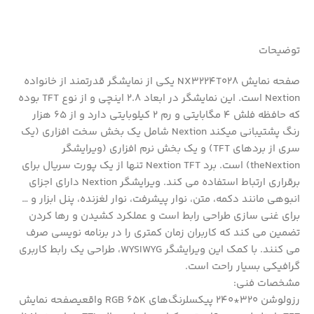
توضیحات
صفحه نمایش NX3224T028 یکی از نمایشگر قدرتمند از خانواده
Nextion است. این نمایشگر در ابعاد 2.8 اینچی و از نوع TFT بوده
که حافظه فلش 4 مگابایتی و رم 2 کیلوبایتی دارد و از 65 هزار
رنگ پشتیبانی میکند Nextion شامل یک بخش سخت افزاری (یک
سری از بردهای TFT) و یک بخش نرم افزاری (ویرایشگر
theNextion) است. برد Nextion TFT تنها از یک پورت سریال برای
برقراری ارتباط استفاده می کند. ویرایشگر Nextion دارای اجزای
انبوهی مانند دکمه، متن، نوار پیشرفت، نوار لغزنده، پنل ابزار و …
برای غنی سازی طراحی رابط است و عملکرد کشیدن و رها کردن
تضمین می کند که کاربران زمان کمتری را در برنامه نویسی صرف
می کنند. با کمک این ویرایشگر WYSIWYG، طراحی یک رابط کاربری
گرافیکی بسیار راحت است.
مشخصات فنی:
رزولوشن 320*240 پیکسلرنگ‌های RGB 65K واقعیصفحه نمایش