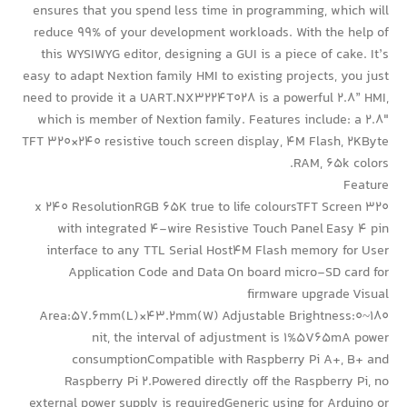
ensures that you spend less time in programming, which will
reduce 99% of your development workloads. With the help of
this WYSIWYG editor, designing a GUI is a piece of cake. It’s
easy to adapt Nextion family HMI to existing projects, you just
need to provide it a UART.NX3224T028 is a powerful 2.8” HMI,
which is member of Nextion family. Features include: a 2.8″
TFT 320×240 resistive touch screen display, 4M Flash, 2KByte
RAM, 65k colors.
Feature
320 x 240 ResolutionRGB 65K true to life coloursTFT Screen
with integrated 4-wire Resistive Touch Panel Easy 4 pin
interface to any TTL Serial Host4M Flash memory for User
Application Code and Data On board micro-SD card for
firmware upgrade Visual
Area:57.6mm(L)×43.2mm(W) Adjustable Brightness:0~180
nit, the interval of adjustment is 1%5V65mA power
consumptionCompatible with Raspberry Pi A+, B+ and
Raspberry Pi 2.Powered directly off the Raspberry Pi, no
external power supply is requiredGeneric using for Arduino or