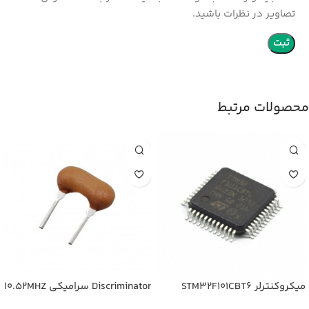
تصاویر در نظرات باشید.
محصولات مرتبط
میکروکنترلر STM32F101CBT6
Discriminator سرامیکی 10.52MHZ