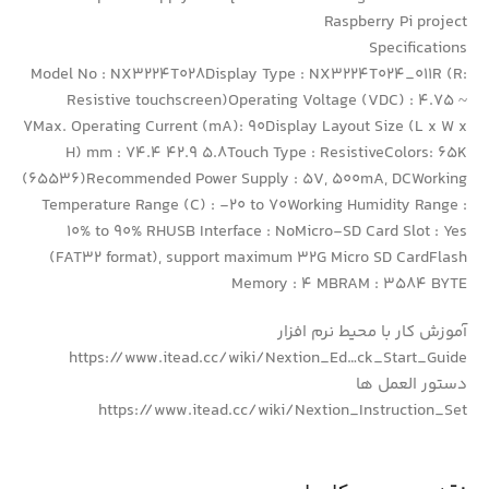
Raspberry Pi project
Specifications
Model No : NX3224T028Display Type : NX3224T024_011R (R:
Resistive touchscreen)Operating Voltage (VDC) : 4.75 ~
7Max. Operating Current (mA): 90Display Layout Size (L x W x
H) mm : 74.4 42.9 5.8Touch Type : ResistiveColors: 65K
(65536)Recommended Power Supply : 5V, 500mA, DCWorking
Temperature Range (C) : -20 to 70Working Humidity Range :
10% to 90% RHUSB Interface : NoMicro-SD Card Slot : Yes
(FAT32 format), support maximum 32G Micro SD CardFlash
Memory : 4 MBRAM : 3584 BYTE
آموزش کار با محیط نرم افزار
https://www.itead.cc/wiki/Nextion_Ed…ck_Start_Guide
دستور العمل ها
https://www.itead.cc/wiki/Nextion_Instruction_Set