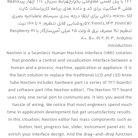
TFT با پنل لمسی مقاومتی یکپارچهرابط سریال TTL چهار پینحافظه
فلش 4 مگابیت برای کد و داده های برنامه کاربراسلات کارت
micro-SD داخلی برای ارتقا درجه بندی سیستم عاملناحیه بصری:
57.6mm(L)43.2mm(W)روشنایی قابل تنظیم: 0 تا 180 نیت،
تنظیم 1٪ مصرف برق 5 ولت 65 میلی آمپرسازگار با Raspberry Pi
A+, B+, Pi 2, Pi 3, Arduino
Introduction
Nextion is a Seamless Human Machine Interface (HMI) solution
that provides a control and visualisation interface between a
human and a process, machine, application or appliance. It is
the best solution to replace the traditional LCD and LED Nixie
tube.Nextion includes hardware part (a series of TFT boards)
and software part (the Nextion editor). The Nextion TFT board
uses only one serial port to communicate. It lets you avoid the
hassle of wiring. We notice that most engineers spend much
time in application development but get unsatisfactory results.
In this situation, Nextion editor has mass components such as
button, text, progress bar, slider, instrument panel etc. to
enrich your interface design. And the drag-and-drop function