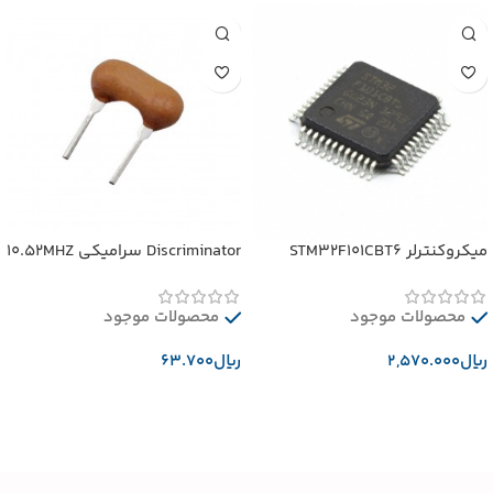
میکروکنترلر STM32F101CBT6
Discriminator سرامیکی 10.52MHZ
محصولات موجود
محصولات موجود
﷼
﷼
افزودن به سبد خرید
افزودن به سبد خرید