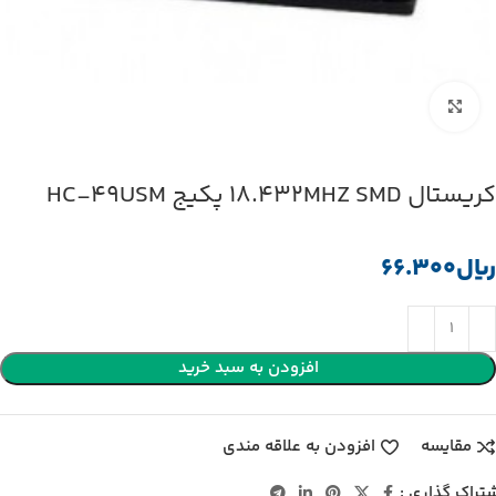
بزرگنمایی تصویر
کریستال 18.432MHZ SMD پکیج HC-49USM
﷼
افزودن به سبد خرید
مقایسه
افزودن به علاقه مندی
تراک گذاری :