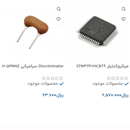
میکروکنترلر STM32F101CBT6
Discriminator سرامیکی 10.52MHZ
محصولات موجود
محصولات موجود
﷼
﷼
افزودن به سبد خرید
افزودن به سبد خرید