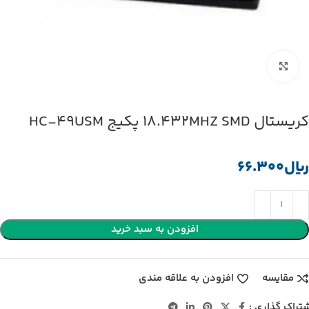
بزرگنمایی تصویر
کریستال 18.432MHZ SMD پکیج HC-49USM
﷼
افزودن به سبد خرید
مقایسه
افزودن به علاقه مندی
تراک گذاری :