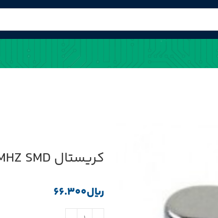
کریستال 18.432MHZ SMD پکیج HC-49USM
﷼