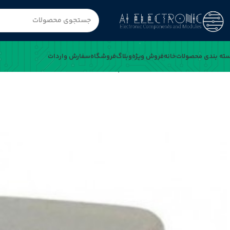
ته بندی محصولات
خانه
فروش ویژه
وبلاگ
فروشگاه
سفارش واردات
خانه
کریستال 18.432MHZ SMD پکیج HC-49USM