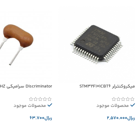
میکروکنترلر STM32F101CBT6
Discriminator سرامیکی 10.52MHZ
محصولات موجود
محصولات موجود
﷼
﷼
افزودن به سبد خرید
افزودن به سبد خرید