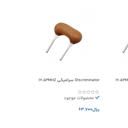
Discriminator سرامیکی 10.52MHZ
محصولات موجود
﷼
افزودن به سبد خرید