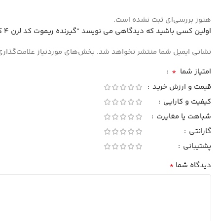
هنوز بررسی‌ای ثبت نشده است.
اولین کسی باشید که دیدگاهی می نویسد “گیرنده ریموت کد لرن 4 کاناله ASK 433MHz سوپرهترودین مدل RX480”
نشانی ایمیل شما منتشر نخواهد شد.
بخش‌های موردنیاز علامت‌گذاری
*
امتیاز شما
قیمت و ارزش خرید
کیفیت و کارایی
شباهت یا مغایرت
گارانتی
پشتیبانی
*
دیدگاه شما