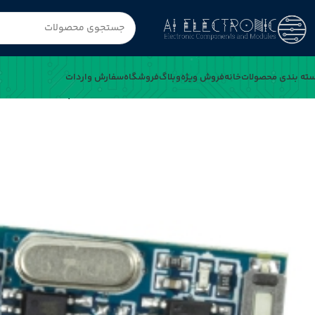
ته بندی محصولات
خانه
فروش ویژه
وبلاگ
فروشگاه
سفارش واردات
خانه
گیرنده ریموت کد لرن 4 کاناله ASK 433MHz سوپرهترودین مدل RX480