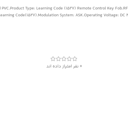
nd PVC.Product Type: Learning Code (1527) Remote Control Key Fob.
Learning Code(1527).Modulation System: ASK.Operating Voltage: DC
0 نفر امتیاز داده اند