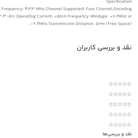
Specification
RF Frequency: 433 MHz.Channel Supported: Four Channel.Encoding
 3.3~5V.Operating Current: <5mA.Frequency Windage: +0.2MHz or
-0.2MHz.Transmission Distance: 50m (Free Space).
نقد و بررسی کاربران
نقد و بررسی‌ها