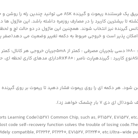
کاربرد این ماژول ها در ریموت کنترلرها می باشد. شما به سادگی از طریق یک فرستنده ریموت و گیرند
ل ها باعث گشته تا بیشترین کاربرد را در مصارف روزمره داشته باشد. این ماژول ه
د فرکانس گیرنده نیز انتخاب شوند. همچنین این ماژول در دو حالت لچ و لح
وت امکان پذیر است و خروجی مربوط به دکمه تغییر وضعیت می دهد(صفر ی
50 مترولتاژ کاری : 5V – 3.3Vفرکانس حامل : 433Mhzمدلاسیون : ASKنوع کاربرد : گیرندهپارت نامبر : RX480دار
orts Learning Code(1527) Common Chip, such as, PT1527, EV1527, etc
lost code self-recovery function solves the trouble of losing code.The
idely compatible, PT2262, PT2260, EV1527, PT2240, etc.Ultra-wide puls