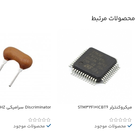
محصولات مرتبط
میکروکنترلر STM32F101CBT6
Discriminator سرامیکی 10.52MHZ
محصولات موجود
محصولات موجود