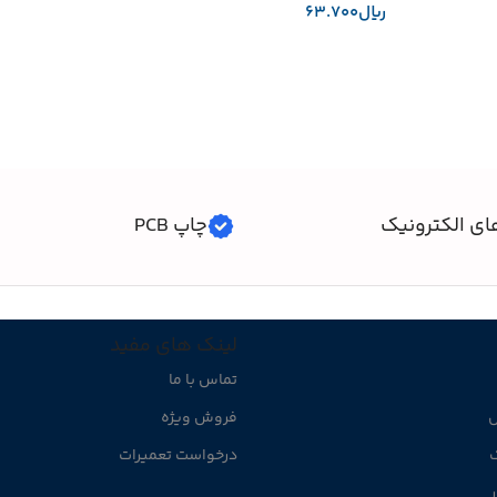
﷼
افزودن به سبد خرید
ای الکترونیک
چاپ PCB
لینک های مفید
تماس با ما
ل
فروش ویژه
ک
درخواست تعمیرات
ر