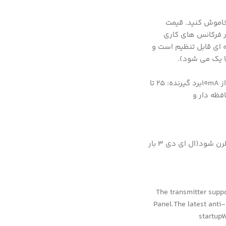
ه ASK می توانید چندین رله را روشن و خاموش کنید. قیمت
ا در فرکانس های کاری
ظه ای قابل تنظیم است و
ا یک می شود).
دمای کاری : 25- ~ 75+سرعت انتقال دیتا : 2.4Kbpsحساسیت گیرنده: -108 دسی بلجریان مصرفی : کمتر از 5mAجریان خروجی هر کانال: کمتر از 10mAبرد گیرنده: 25 تا
ای مدهای کاری لحظه ای، حافظه دار و
نحوه افزودن ریموت:دکمه لرن را فشار دهید تا ال ای دی نشانگر روشن شود. هر دکمه ای را روی ریموت فشار دهید تا ریموت بر روی گیرنده لرن شود(ال ای دی 3 بار
The transmitter supp
Panel.The latest anti-
startupW