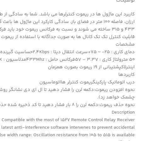
توضیحات
ارزان، فاصله 100 متر در فضای باز، سادگی کارکرد این ماژو
433 و 315 ساخته می شوند و نسبت به فرکانس ریموت خود بای
قابلیت کنترل تک تک کانال ها به صورت جداگانه با استفاده از ریم
مشخصات
اینترلاکپشتیبانی از 19 ریموت بصورت همزمان
کاربردها
درب اتوماتیک پارکینگریموت کنترلر هااتوماسیون
چشمک خواهد زد).
نحوه حذف ریموت:دکمه لرن را 8 بار فشار دهید تا کد ذخیره شده حذف شود(ال ای دی 7 بار چشمک خواهد زد).
Description
. Compatible with the most of 1527 Remote Control Relay Receiver
 latest anti-interference software intervenes to prevent accidental
e width range: Oscillation resistance from 105 to 515 is available