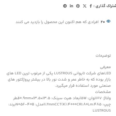
تراک گذاری :
20
افرادی که هم اکنون این محصول را بازدید می کنند
توضیحات
معرفی
LEDهای شرکت تایوانی LUSTROUS یکی از مرغوب ترین LED های
بازار بوده که به خاطر عمر و شدت نور بالا در بیشتر پروژکتور های
صنعتی مورد استفاده قرار میگیرد.
مشخصات
ولتاژ: 18Vتوان: 5Wابعاد هیت سینک: 13.5×13.5×0.9mmقطر
چیپ: 11.2mmCCT(K):4000CRI:80Lm:485مدل: N05F-40Bبرند:
LUSTROUS