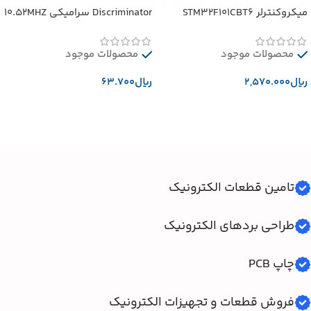
میکروکنترلر STM32F101CBT6
Discriminator سرامیکی 10.52MHZ
محصولات موجود
محصولات موجود
﷼
﷼
افزودن به سبد خرید
افزودن به سبد خرید
تامین قطعات الکترونیک
طراحی بردهای الکترونیک
چاپ PCB
فروش قطعات و تجهیزات الکترونیک