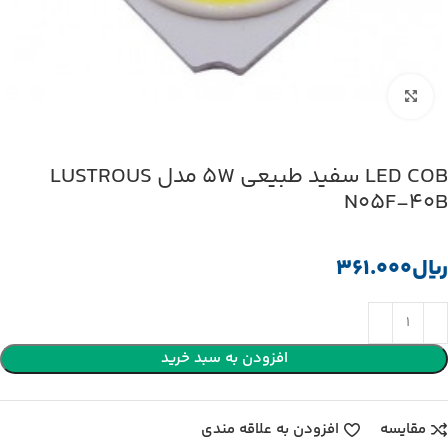
بزرگنمایی تصویر
LED COB سفید طبیعی 5W مدل LUSTROUS
N05F-40B
﷼
افزودن به سبد خرید
مقایسه
افزودن به علاقه مندی