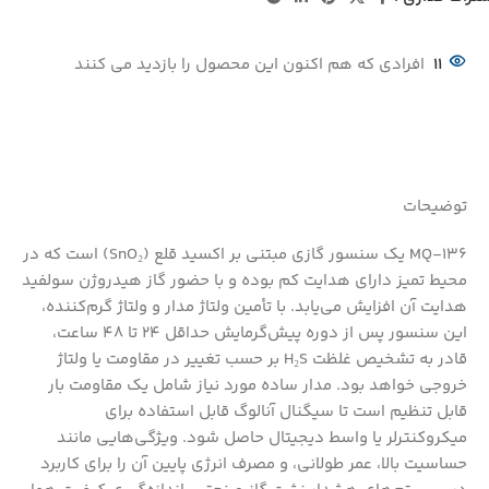
11
افرادی که هم اکنون این محصول را بازدید می کنند
توضیحات
MQ‑136 یک سنسور گازی مبتنی بر اکسید قلع (SnO₂) است که در
محیط تمیز دارای هدایت کم بوده و با حضور گاز هیدروژن سولفید
هدایت آن افزایش می‌یابد. با تأمین ولتاژ مدار و ولتاژ گرم‌کننده،
این سنسور پس از دوره پیش‌گرمایش حداقل 24 تا 48 ساعت،
قادر به تشخیص غلظت H₂S بر حسب تغییر در مقاومت یا ولتاژ
خروجی خواهد بود. مدار ساده مورد نیاز شامل یک مقاومت بار
قابل تنظیم است تا سیگنال آنالوگ قابل استفاده برای
میکروکنترلر یا واسط دیجیتال حاصل شود. ویژگی‌هایی مانند
حساسیت بالا، عمر طولانی، و مصرف انرژی پایین آن را برای کاربرد