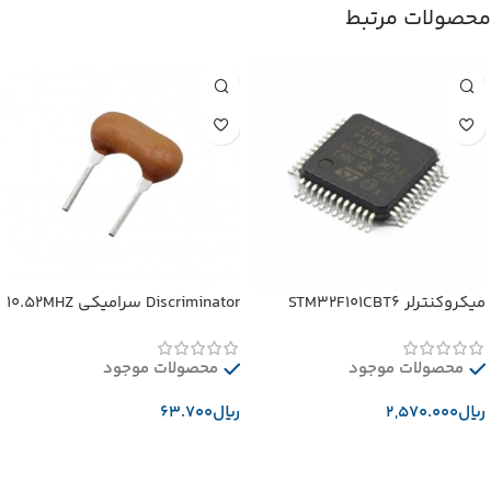
محصولات مرتبط
میکروکنترلر STM32F101CBT6
Discriminator سرامیکی 10.52MHZ
محصولات موجود
محصولات موجود
﷼
﷼
افزودن به سبد خرید
افزودن به سبد خرید