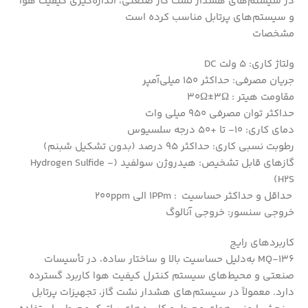
در سیستم‌های هشدار نشت گاز صنعتی، اندازه‌گیری کیفیت هوا
و سیستم‌های پرتابل مناسب کرده است
مشخصات
ولتاژ کاری: 5 ولت DC
جریان مصرفی: حداکثر 150 میلی‌آمپر
مقاومت هیتر : 30Ω±3Ω
حداکثر توان مصرفی 950 میلی وات
دمای کاری: 10- تا +50 درجه سلسیوس
رطوبت نسبی کاری: حداکثر 95 درصد (بدون تشکیل شبنم)
گازهای قابل تشخیص: هیدروژن سولفید (Hydrogen Sulfide -
H2S)
حداقل و حداکثر حساسیت : 1PPm الی 200ppm
خروجی سنسور: خروجی آنالوگ
کاربردهای رایج
MQ‑136 به‌دلیل حساسیت بالا و ساختار ساده، در تأسیسات
صنعتی و محیط‌های سیستم کنترل کیفیت هوا کاربرد گسترده
دارد. معمولاً در سیستم‌های هشدار نشت گاز، تجهیزات پرتابل