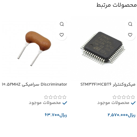
محصولات مرتبط
میکروکنترلر STM32F101CBT6
Discriminator سرامیکی 10.52MHZ
محصولات موجود
محصولات موجود
﷼
﷼
افزودن به سبد خرید
افزودن به سبد خرید