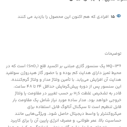
15
افرادی که هم اکنون این محصول را بازدید می کنند
توضیحات
MQ‑136 یک سنسور گازی مبتنی بر اکسید قلع (SnO₂) است که در
محیط تمیز دارای هدایت کم بوده و با حضور گاز هیدروژن سولفید
هدایت آن افزایش می‌یابد. با تأمین ولتاژ مدار و ولتاژ گرم‌کننده،
این سنسور پس از دوره پیش‌گرمایش حداقل 24 تا 48 ساعت،
قادر به تشخیص غلظت H₂S بر حسب تغییر در مقاومت یا ولتاژ
خروجی خواهد بود. مدار ساده مورد نیاز شامل یک مقاومت بار
قابل تنظیم است تا سیگنال آنالوگ قابل استفاده برای
میکروکنترلر یا واسط دیجیتال حاصل شود. ویژگی‌هایی مانند
حساسیت بالا، عمر طولانی، و مصرف انرژی پایین آن را برای کاربرد