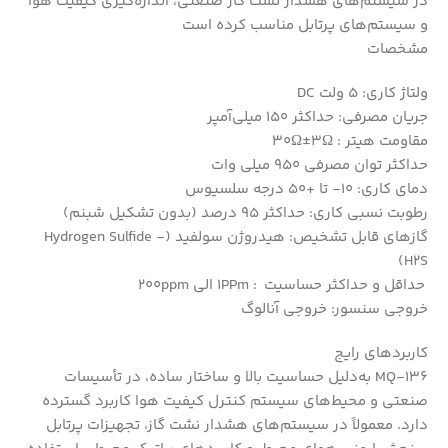
در سیستم‌های هشدار نشت گاز صنعتی، اندازه‌گیری کیفیت هوا
و سیستم‌های پرتابل مناسب کرده است
مشخصات
ولتاژ کاری: 5 ولت DC
جریان مصرفی: حداکثر 150 میلی‌آمپر
مقاومت هیتر : 30Ω±3Ω
حداکثر توان مصرفی 950 میلی وات
دمای کاری: 10- تا +50 درجه سلسیوس
رطوبت نسبی کاری: حداکثر 95 درصد (بدون تشکیل شبنم)
گازهای قابل تشخیص: هیدروژن سولفید (Hydrogen Sulfide -
H2S)
حداقل و حداکثر حساسیت : 1PPm الی 200ppm
خروجی سنسور: خروجی آنالوگ
کاربردهای رایج
MQ‑136 به‌دلیل حساسیت بالا و ساختار ساده، در تأسیسات
صنعتی و محیط‌های سیستم کنترل کیفیت هوا کاربرد گسترده
دارد. معمولاً در سیستم‌های هشدار نشت گاز، تجهیزات پرتابل