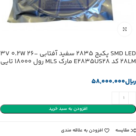
بزرگنمایی تصویر
SMD LED پکیج 2835 سفید آفتابی 3V 0.2W 26-
28LM کد E2835US28 مارک MLS رول 18000 تایی
﷼
افزودن به سبد خرید
مقایسه
افزودن به علاقه مندی