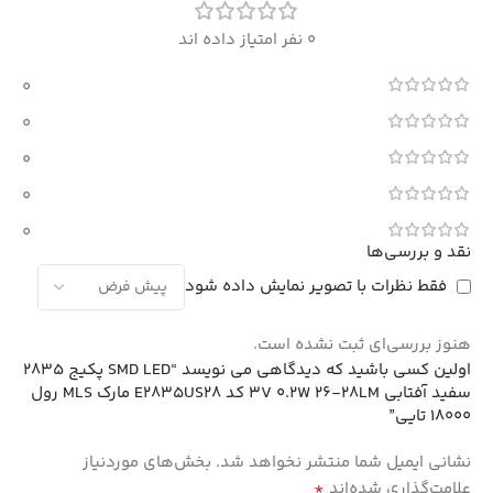
0 نفر امتیاز داده اند
0
0
0
0
0
نقد و بررسی‌ها
فقط نظرات با تصویر نمایش داده شود
هنوز بررسی‌ای ثبت نشده است.
اولین کسی باشید که دیدگاهی می نویسد “SMD LED پکیج 2835
سفید آفتابی 3V 0.2W 26-28LM کد E2835US28 مارک MLS رول
18000 تایی”
نشانی ایمیل شما منتشر نخواهد شد.
بخش‌های موردنیاز
*
علامت‌گذاری شده‌اند