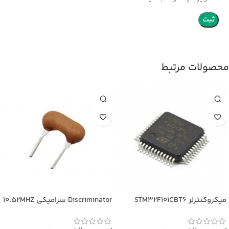
محصولات مرتبط
میکروکنترلر STM32F101CBT6
Discriminator سرامیکی 10.52MHZ