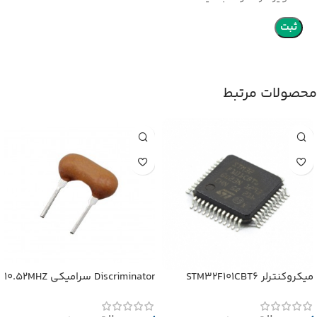
محصولات مرتبط
میکروکنترلر STM32F101CBT6
Discriminator سرامیکی 10.52MHZ