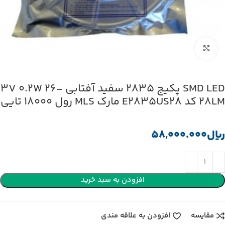
بزرگنمایی تصویر
SMD LED پکیج 2835 سفید آفتابی 3V 0.2W 26-
28LM کد E2835US28 مارک MLS رول 18000 تایی
﷼
افزودن به سبد خرید
مقایسه
افزودن به علاقه مندی