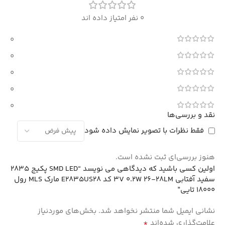
0 نفر امتیاز داده اند
0
0
0
0
0
نقد و بررسی‌ها
فقط نظرات با تصویر نمایش داده شود
هنوز بررسی‌ای ثبت نشده است.
اولین کسی باشید که دیدگاهی می نویسد “SMD LED پکیج 2835
سفید آفتابی 3V 0.2W 26-28LM کد E2835US28 مارک MLS رول
18000 تایی”
نشانی ایمیل شما منتشر نخواهد شد.
بخش‌های موردنیاز
*
علامت‌گذاری شده‌اند