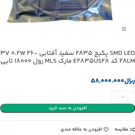
بزرگنمایی تصویر
SMD LED پکیج 2835 سفید آفتابی 3V 0.2W 26-
28LM کد E2835US28 مارک MLS رول 18000 تایی
﷼
افزودن به سبد خرید
مقایسه
افزودن به علاقه مندی