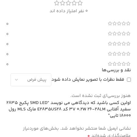
0 نفر امتیاز داده اند
0
0
0
0
0
نقد و بررسی‌ها
فقط نظرات با تصویر نمایش داده شود
هنوز بررسی‌ای ثبت نشده است.
اولین کسی باشید که دیدگاهی می نویسد “SMD LED پکیج 2835
سفید آفتابی 3V 0.2W 26-28LM کد E2835US28 مارک MLS رول
18000 تایی”
نشانی ایمیل شما منتشر نخواهد شد.
بخش‌های موردنیاز
*
علامت‌گذاری شده‌اند