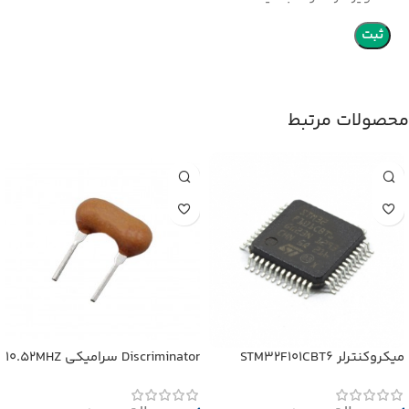
محصولات مرتبط
میکروکنترلر STM32F101CBT6
Discriminator سرامیکی 10.52MHZ