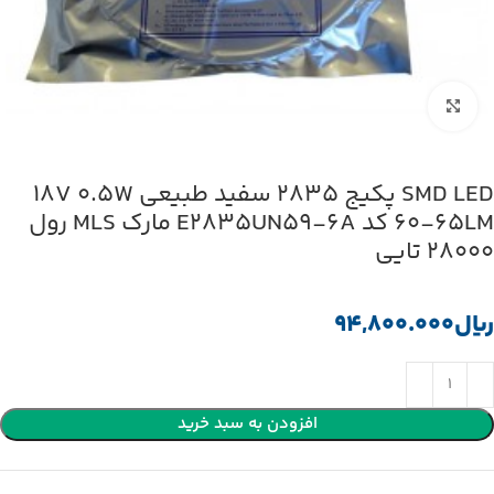
بزرگنمایی تصویر
SMD LED پکیج 2835 سفید طبیعی 18V 0.5W
60-65LM کد E2835UN59-6A مارک MLS رول
28000 تایی
﷼
افزودن به سبد خرید