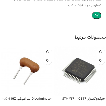
تصاویر در نظرات باشید.
محصولات مرتبط
میکروکنترلر STM32F101CBT6
Discriminator سرامیکی 10.52MHZ