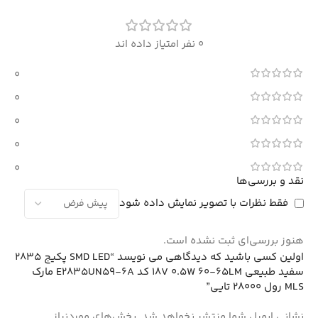
0 نفر امتیاز داده اند
0
0
0
0
0
نقد و بررسی‌ها
فقط نظرات با تصویر نمایش داده شود
هنوز بررسی‌ای ثبت نشده است.
اولین کسی باشید که دیدگاهی می نویسد “SMD LED پکیج 2835
سفید طبیعی 18V 0.5W 60-65LM کد E2835UN59-6A مارک
MLS رول 28000 تایی”
نشانی ایمیل شما منتشر نخواهد شد.
بخش‌های موردنیاز