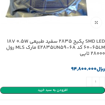
بزرگنمایی تصویر
SMD LED پکیج 2835 سفید طبیعی 18V 0.5W
60-65LM کد E2835UN59-6A مارک MLS رول
28000 تایی
﷼
افزودن به سبد خرید