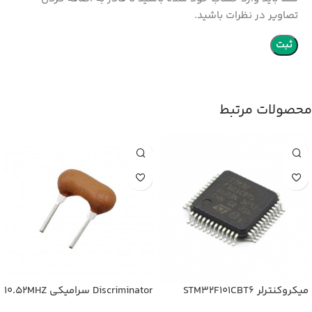
تصاویر در نظرات باشید.
محصولات مرتبط
میکروکنترلر STM32F101CBT6
Discriminator سرامیکی 10.52MHZ