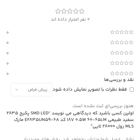
0 نفر امتیاز داده اند
0
0
0
0
0
نقد و بررسی‌ها
فقط نظرات با تصویر نمایش داده شود
هنوز بررسی‌ای ثبت نشده است.
اولین کسی باشید که دیدگاهی می نویسد “SMD LED پکیج 2835
سفید طبیعی 18V 0.5W 60-65LM کد E2835UN59-6A مارک
MLS رول 28000 تایی”
نشانی ایمیل شما منتشر نخواهد شد.
بخش‌های موردنیاز