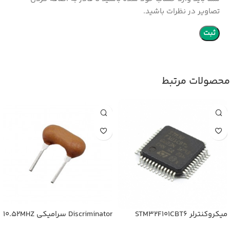
تصاویر در نظرات باشید.
محصولات مرتبط
میکروکنترلر STM32F101CBT6
Discriminator سرامیکی 10.52MHZ