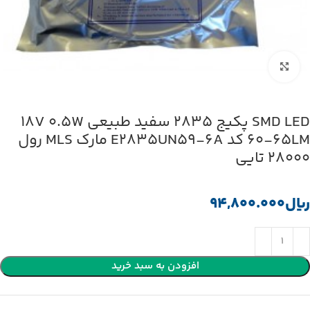
بزرگنمایی تصویر
SMD LED پکیج 2835 سفید طبیعی 18V 0.5W
60-65LM کد E2835UN59-6A مارک MLS رول
28000 تایی
﷼
افزودن به سبد خرید