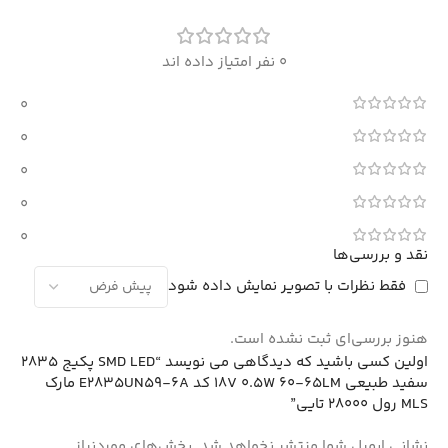
0 نفر امتیاز داده اند
0
0
0
0
0
نقد و بررسی‌ها
فقط نظرات با تصویر نمایش داده شود
هنوز بررسی‌ای ثبت نشده است.
اولین کسی باشید که دیدگاهی می نویسد “SMD LED پکیج 2835
سفید طبیعی 18V 0.5W 60-65LM کد E2835UN59-6A مارک
MLS رول 28000 تایی”
نشانی ایمیل شما منتشر نخواهد شد.
بخش‌های موردنیاز