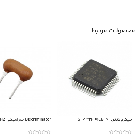
محصولات مرتبط
میکروکنترلر STM32F101CBT6
Discriminator سرامیکی 10.52MHZ