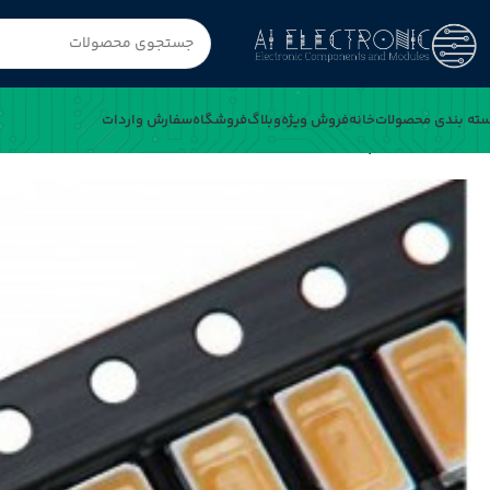
ته بندی محصولات
خانه
فروش ویژه
وبلاگ
فروشگاه
سفارش واردات
خانه
SMD LED پکیج 5730 سفید آفتابی 0.5W 60-65LM بسته 1000 تایی