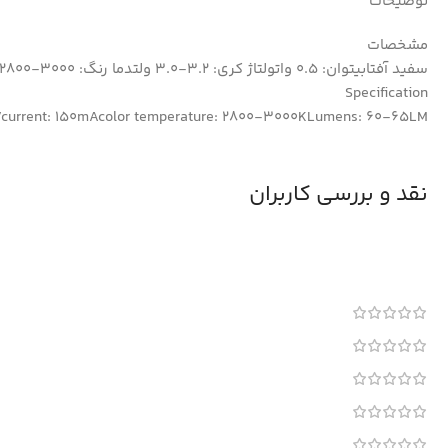
توضیحات
مشخصات
سفید آفتابیتوان: 0.5 واتولتاژ کری: 3.2-3.0 ولتدما رنگ: 3000-2800 کلوینلومن: 65-60 لومن
Specification
Vcurrent: 150mAcolor temperature: 2800-3000KLumens: 60-65LM
نقد و بررسی کاربران