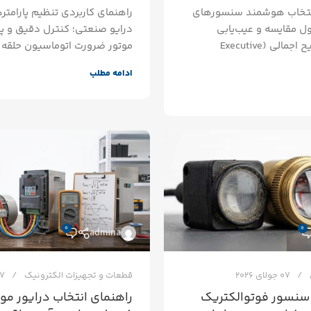
انتخاب هوشمند سنسورهای
 مقایسه و عیب‌یابی
درایو صنعتی؛ کنترل دقیق و پا
رکوردها توضیح اجمالی (Executive
موتور ضرورت اتوماسیون حلقه ب
ادامه مطلب
0
0
admina
07 جولای 2026
قطعات و تجهیزات الکترونیک
07 جول
سنسور فوتوالکتریک
راهنمای انتخاب درایور موت