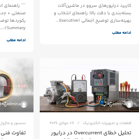
کاربرد درایورهای سروو در ماشین‌آلات
``` راهنمای 
بسته‌بندی با دقت بالا؛ راهنمای انتخاب و
صنعتی + جدول
بهینه‌سازی توضیح اجمالی (Executive...
Summary):...
ادامه مطلب
ادامه مطلب
0
admina
admina
قطعات و تجهیزات الکترونیک
07 جولای 2026
سنسور و ماژول
تحلیل خطای Overcurrent در درایور
تفاوت فنی 