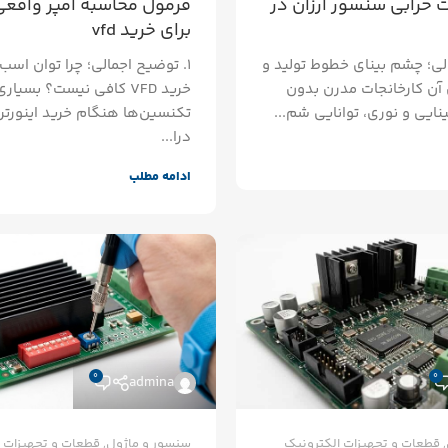
 خرابی سنسور ارزان در
برای خرید vfd
الی؛ چشم بینای خطوط تولید و
۱. توضیح اجمالی؛ چرا توان اسب 
 آن کارخانجات مدرن بدون
خرید VFD کافی نیست؟ بسیاری
ایی و نوری، توانایی شم...
تکنسین‌ها هنگام خرید اینورتر 
درا...
ادامه مطلب
0
0
admina
,
قطعات و تجهیزات الکترونیک
سنسور و ماژول
,
قطعات و تجهیزات 