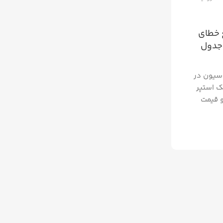
 خطای
 جدول
اسیون در
ک استپر
و قیمت