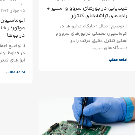
عیب‌یابی درایورهای سروو و استپر +
05 جولای 2026
راهنمای تراشه‌های کنترلر
اتوماسیون 
۱. توضیح اجمالی؛ جایگاه درایورها در
موتور؛ راهن
اتوماسیون صنعتی درایورهای سروو و
درایوها
استپر کنترل دقیق حرکت را در
۱. توضیح اجم
دستگاه‌های سی...
در خطوط تولی
ادامه مطلب
ابزارهای کنترل
ادامه مطلب