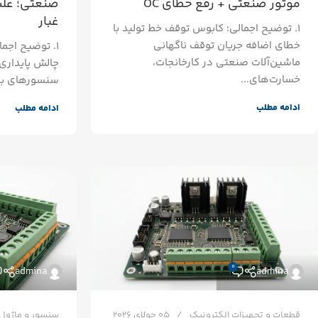
موتور صنعتی + رفع خطای OC
صنعتی؛ علت
غبار
۱. توضیح اجمالی؛ کابوس توقف خط تولید با
خطای اضافه جریان توقف ناگهانی
۱. توضیح اجم
ماشین‌آلات صنعتی در کارخانجات،
چالش پایداری
خسارت‌های...
سنسورهای بین
ادامه مطلب
ادامه مطلب
0
admina
admina
قطعات و تجهیزات الکترونیک
05 جولای 2026
سنسور و ماژول