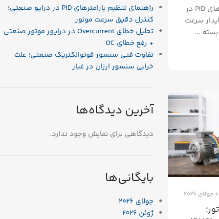
راهنمای تنظیم پارامترهای PID در درایو صنعتی؛
راهنمای کاربردی تنظیم پارامترهای PID در
کنترل دقیق سرعت موتور
یدار سرعت
تحلیل خطای Overcurrent در درایور موتور صنعتی
سته ...
+ رفع خطای OC
تفاوت فنی سنسور فوتوالکتریک صنعتی؛ علت
خرابی سنسور ارزان در غبار
آخرین دیدگاه‌ها
دیدگاهی برای نمایش وجود ندارد.
بایگانی‌ها
ای 2026
جولای 2026
ور؛
ژوئن 2026