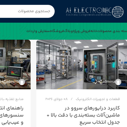
ته بندی محصولات
خانه
فروش ویژه
وبلاگ
فروشگاه
سفارش واردات
0
admina
admina
قطعات و تجهیزات الکترونیک
08 جولای 2026
منابع تغذیه،بات
کاربرد درایورهای سروو در
راهنمای ان
ماشین‌آلات بسته‌بندی با دقت بالا +
سنسورهای 
جدول انتخاب سریع
و عیب‌یابی 