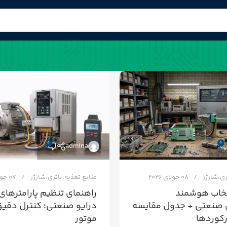
0
0
admina
ری،شارژر
08 جولای 2026
منابع تغذیه،باتری،شارژر
07 جولای 2026
تخاب هوشمند
صنعتی + جدول مقایسه
درایو صنعتی؛ کنترل دقی
رکوردها
موتور