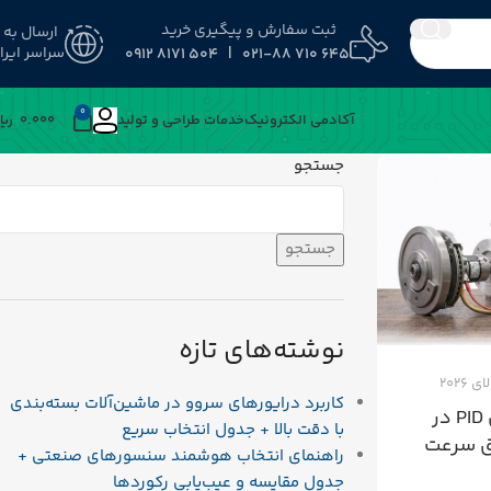
ثبت سفارش و پیگیری خرید
ارسال به
سراسر ایرا
645 710 021-88 | 504 8171 0912
0
آکادمی الکترونیک
خدمات طراحی و تولید
0.000
﷼
جستجو
جستجو
نوشته‌های تازه
کاربرد درایورهای سروو در ماشین‌آلات بسته‌بندی
راهنمای تنظیم پارامترهای PID در
با دقت بالا + جدول انتخاب سریع
ق سرعت
راهنمای انتخاب هوشمند سنسورهای صنعتی +
جدول مقایسه و عیب‌یابی رکوردها