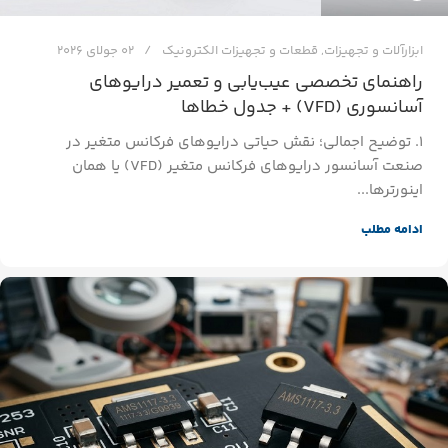
ابزارآلات و تجهیزات
,
قطعات و تجهیزات الکترونیک
02 جولای 2026
راهنمای تخصصی عیب‌یابی و تعمیر درایوهای
آسانسوری (VFD) + جدول خطاها
۱. توضیح اجمالی؛ نقش حیاتی درایوهای فرکانس متغیر در
صنعت آسانسور درایوهای فرکانس متغیر (VFD) یا همان
اینورترها...
ادامه مطلب