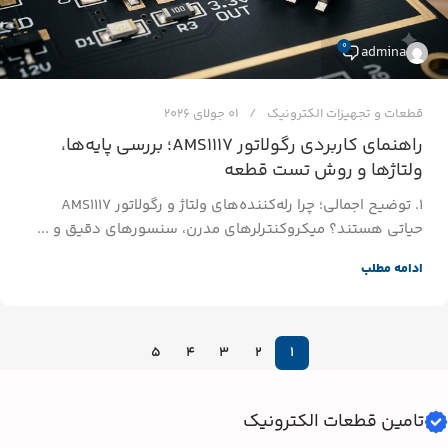
0
admina
قطعات و تجهیزات الکترونیک
01 جولای 2026
راهنمای کاربردی رگولاتور AMS1117؛ بررسی پایه‌ها،
ولتاژها و روش تست قطعه
۱. توضیح اجمالی؛ چرا رله‌کننده‌های ولتاژ و رگولاتور AMS1117
حیاتی هستند؟ میکروکنترلرهای مدرن، سنسورهای دقیق و ...
ادامه مطلب
5
4
3
2
1
تامین قطعات الکترونیک