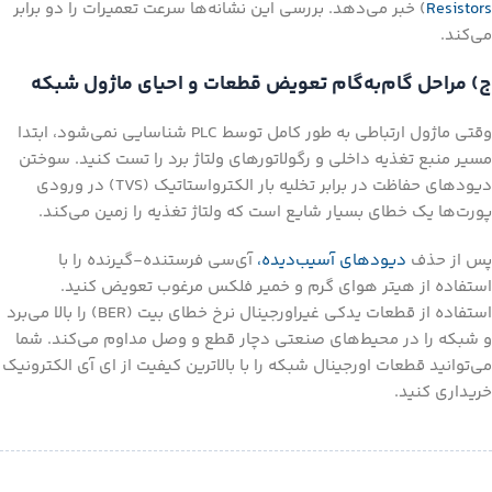
Resistors
) خبر می‌دهد. بررسی این نشانه‌ها سرعت تعمیرات را دو برابر
می‌کند.
ج) مراحل گام‌به‌گام تعویض قطعات و احیای ماژول شبکه
وقتی ماژول ارتباطی به طور کامل توسط PLC شناسایی نمی‌شود، ابتدا
مسیر منبع تغذیه داخلی و رگولاتورهای ولتاژ برد را تست کنید. سوختن
دیودهای حفاظت در برابر تخلیه بار الکترواستاتیک (TVS) در ورودی
پورت‌ها یک خطای بسیار شایع است که ولتاژ تغذیه را زمین می‌کند.
پس از حذف
دیودهای آسیب‌دیده،
آی‌سی فرستنده-گیرنده را با
استفاده از هیتر هوای گرم و خمیر فلکس مرغوب تعویض کنید.
استفاده از قطعات یدکی غیراورجینال نرخ خطای بیت (BER) را بالا می‌برد
و شبکه را در محیط‌های صنعتی دچار قطع و وصل مداوم می‌کند. شما
می‌توانید قطعات اورجینال شبکه را با بالاترین کیفیت از ای آی الکترونیک
خریداری کنید.