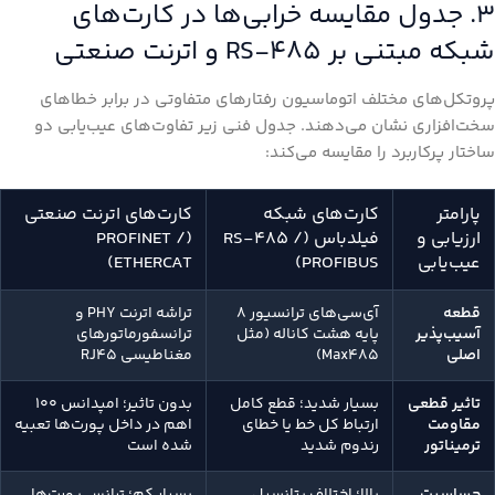
۳. جدول مقایسه خرابی‌ها در کارت‌های
شبکه مبتنی بر RS-485 و اترنت صنعتی
پروتکل‌های مختلف اتوماسیون رفتارهای متفاوتی در برابر خطاهای
سخت‌افزاری نشان می‌دهند. جدول فنی زیر تفاوت‌های عیب‌یابی دو
ساختار پرکاربرد را مقایسه می‌کند:
پارامتر
کارت‌های شبکه
کارت‌های اترنت صنعتی
ارزیابی و
فیلدباس (RS-485 /
(PROFINET /
عیب‌یابی
PROFIBUS)
ETHERCAT)
قطعه
آی‌سی‌های ترانسیور ۸
تراشه اترنت PHY و
آسیب‌پذیر
پایه هشت کاناله (مثل
ترانسفورماتورهای
اصلی
Max485)
مغناطیسی RJ45
تاثیر قطعی
بسیار شدید؛ قطع کامل
بدون تاثیر؛ امپدانس ۱۰۰
مقاومت
ارتباط کل خط یا خطای
اهم در داخل پورت‌ها تعبیه
ترمیناتور
رندوم شدید
شده است
حساسیت
بالا؛ اختلاف پتانسیل
بسیار کم؛ ترانس پورت‌ها