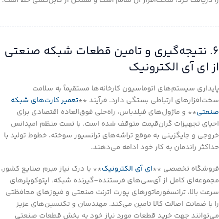
را دریافت کرد، سخت‌افزار آن سالم است و مشکل از کابل‌کشی خط است.
۶. نتیجه‌گیری و تامین قطعات شبکه صنعتی
از ای آی الکترونیک
پایداری سیستم‌های اتوماسیون کارخانه‌ها مستقیماً به سلامت
سخت‌افزارهای ارتباطی بستگی دارد. فرآیند **
تعمیر کارت‌های شبکه
صنعتی
** و ماژول‌های فیلدباس، راه‌حلی فوق‌العاده اقتصادی برای
احیای تجهیزات گران‌قیمت متوقف شده است. با تست منظم امپدانس
خروجی و جایگزینی به موقع تراشه‌های ترانسیور سوخته، خطوط تولید با
حداکثر راندمان به کار خود ادامه می‌دهند.
فروشگاه تخصصی **
ای آی الکترونیک
** با درک نیاز مبرم صنایع کشور،
مجموعه‌ای کامل از آی‌سی‌های فرستنده-گیرنده شبکه، اپتوکوپلرهای
سرعت بالا، ترانسفورماتورهای پورت اترنت صنعتی و فیوزهای محافظتی
را با ضمانت اصالت کالا تامین می‌کند. مهندسان و تکنسین‌های عزیز
می‌توانند جهت خرید قطعات مورد نیاز خود به بخش قطعات صنعتی