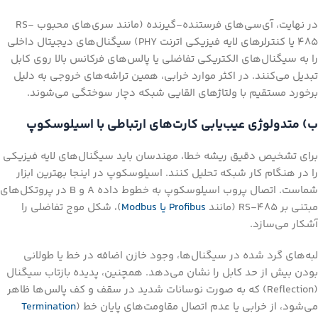
در نهایت، آی‌سی‌های فرستنده-گیرنده (مانند سری‌های محبوب RS-
485 یا کنترلرهای لایه فیزیکی اترنت PHY) سیگنال‌های دیجیتال داخلی
را به سیگنال‌های الکتریکی تفاضلی یا پالس‌های فرکانس بالا روی کابل
تبدیل می‌کنند. در اکثر موارد خرابی، همین تراشه‌های خروجی به دلیل
برخورد مستقیم با ولتاژهای القایی شبکه دچار سوختگی می‌شوند.
ب) متدولوژی عیب‌یابی کارت‌های ارتباطی با اسیلوسکوپ
برای تشخیص دقیق ریشه خطا، مهندسان باید سیگنال‌های لایه فیزیکی
را در هنگام کار شبکه تحلیل کنند. اسیلوسکوپ در اینجا بهترین ابزار
شماست. اتصال پروب اسیلوسکوپ به خطوط داده A و B در پروتکل‌های
مبتنی بر RS-485 (مانند
Profibus یا Modbus
)، شکل موج تفاضلی را
آشکار می‌سازد.
لبه‌های گرد شده در سیگنال‌ها، وجود خازن اضافه در خط یا طولانی
بودن بیش از حد کابل را نشان می‌دهد. همچنین، پدیده بازتاب سیگنال
(Reflection) که به صورت نوسانات شدید در سقف و کف پالس‌ها ظاهر
می‌شود، از خرابی یا عدم اتصال مقاومت‌های پایان خط (
Termination