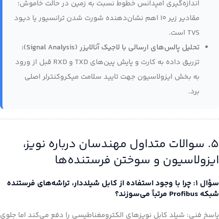
اندازه‌گیری امپدانس خطوط نسبت به زمین در حالت خاموش؛
مقادیر زیر ۱۰ اهم نشان‌دهنده شورت شدن ترانسیور یا دیود
TVS است.
تحلیل پالس‌های ارسالی با لاجیک آنالایزر (Signal Analysis):
تزریق داده به کارت و پایش پین‌های TXD و RXD قبل از ورود
به بخش ایزولاسیون جهت تایید سلامت میکروکنترلر اصلی
برد.
۵. سوالات متداول مهندسان درباره نویز،
ایزولاسیون و سوختن فرستنده‌ها
سؤال ۱: چرا با وجود استفاده از کابل شیلددار، تراشه‌های فرستنده
شبکه Profibus مرتباً می‌سوزند؟
پاسخ فنی: شیلد کابل نویزهای الکترومغناطیسی را دفع می‌کند اما جلوی