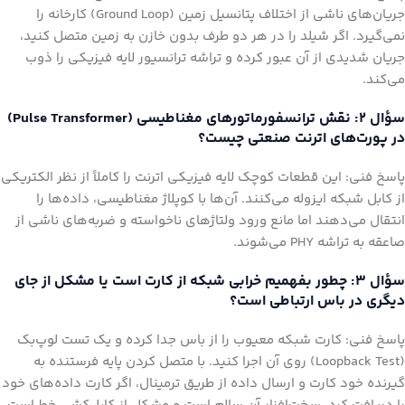
جریان‌های ناشی از اختلاف پتانسیل زمین (Ground Loop) کارخانه را
نمی‌گیرد. اگر شیلد را در هر دو طرف بدون خازن به زمین متصل کنید،
جریان شدیدی از آن عبور کرده و تراشه ترانسیور لایه فیزیکی را ذوب
می‌کند.
سؤال ۲: نقش ترانسفورماتورهای مغناطیسی (Pulse Transformer)
در پورت‌های اترنت صنعتی چیست؟
پاسخ فنی: این قطعات کوچک لایه فیزیکی اترنت را کاملاً از نظر الکتریکی
از کابل شبکه ایزوله می‌کنند. آن‌ها با کوپلاژ مغناطیسی، داده‌ها را
انتقال می‌دهند اما مانع ورود ولتاژهای ناخواسته و ضربه‌های ناشی از
صاعقه به تراشه PHY می‌شوند.
سؤال ۳: چطور بفهمیم خرابی شبکه از کارت است یا مشکل از جای
دیگری در باس ارتباطی است؟
پاسخ فنی: کارت شبکه معیوب را از باس جدا کرده و یک تست لوپ‌بک
(Loopback Test) روی آن اجرا کنید. با متصل کردن پایه فرستنده به
گیرنده خود کارت و ارسال داده از طریق ترمینال، اگر کارت داده‌های خود