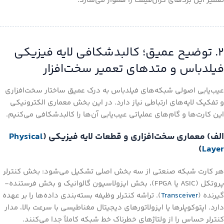
تعمیر این بردهای گران‌قیمت را هموار می‌سازد.
۲. توضیح عمیق؛ کالبدشکافی لایه فیزیکی
فیلدباس و متدهای تعمیر سخت‌افزار
عیب‌یابی اصولی شبکه‌های فیلدباس به درک عمیق ساختار سخت‌افزاری
و تفکیک لایه‌های ارتباطی نیاز دارد. در این بخش معماری الکترونیکی
این کارت‌ها و گام‌های عملیاتی عیب‌یابی آن‌ها را کالبدشکافی می‌کنیم.
الف) معماری سخت‌افزاری و قطعات لایه فیزیکی (
Physical
)
Layer
هر کارت شبکه صنعتی از سه بخش اصلی تشکیل می‌شود: بخش کنترلر
پروتکل (ASIC یا FPGA)، بخش ایزولاسیون گالوانیک و بخش فرستنده-
گیرنده (
Transceiver
). تراشه کنترلر وظیفه بسته‌بندی داده‌ها را بر عهده
دارد. اپتوکوپلرها یا ایزولاتورهای دیجیتال مغناطیسی با سرعت بالا، مدار
کنترلر حساس را از ولتاژهای خطرناک خط شبکه کاملاً جدا می‌کنند.