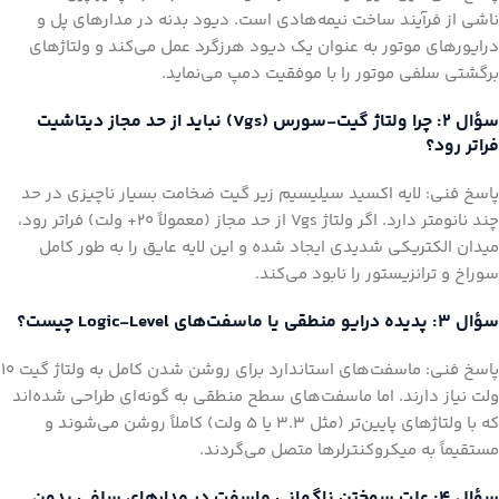
ناشی از فرآیند ساخت نیمه‌هادی است. دیود بدنه در مدارهای پل و
درایورهای موتور به عنوان یک دیود هرزگرد عمل می‌کند و ولتاژهای
برگشتی سلفی موتور را با موفقیت دمپ می‌نماید.
سؤال ۲: چرا ولتاژ گیت-سورس (Vgs) نباید از حد مجاز دیتاشیت
فراتر رود؟
پاسخ فنی: لایه اکسید سیلیسیم زیر گیت ضخامت بسیار ناچیزی در حد
چند نانومتر دارد. اگر ولتاژ Vgs از حد مجاز (معمولاً ۲۰+ ولت) فراتر رود،
میدان الکتریکی شدیدی ایجاد شده و این لایه عایق را به طور کامل
سوراخ و ترانزیستور را نابود می‌کند.
سؤال ۳: پدیده درایو منطقی یا ماسفت‌های Logic-Level چیست؟
پاسخ فنی: ماسفت‌های استاندارد برای روشن شدن کامل به ولتاژ گیت ۱۰
ولت نیاز دارند. اما ماسفت‌های سطح منطقی به گونه‌ای طراحی شده‌اند
که با ولتاژهای پایین‌تر (مثل ۳.۳ یا ۵ ولت) کاملاً روشن می‌شوند و
مستقیماً به میکروکنترلرها متصل می‌گردند.
سؤال ۴: علت سوختن ناگهانی ماسفت در مدارهای سلفی بدون