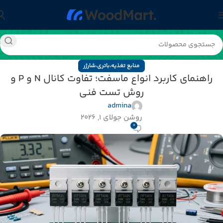
منابع تغذیه،باتری،شارژر
راهنمای کاربرد انواع ماسفت؛ تفاوت کانال N و P و
روش تست فنی
admina
روشن جولای 1, 2026
0