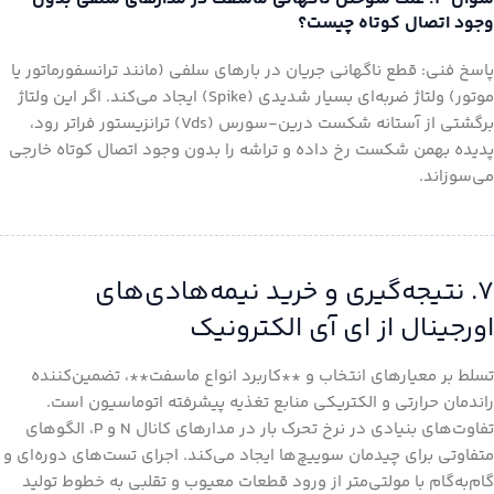
وجود اتصال کوتاه چیست؟
پاسخ فنی: قطع ناگهانی جریان در بارهای سلفی (مانند ترانسفورماتور یا
موتور) ولتاژ ضربه‌ای بسیار شدیدی (Spike) ایجاد می‌کند. اگر این ولتاژ
برگشتی از آستانه شکست درین-سورس (Vds) ترانزیستور فراتر رود،
پدیده بهمن شکست رخ داده و تراشه را بدون وجود اتصال کوتاه خارجی
می‌سوزاند.
۷. نتیجه‌گیری و خرید نیمه‌هادی‌های
اورجینال از ای آی الکترونیک
تسلط بر معیارهای انتخاب و **کاربرد انواع ماسفت**، تضمین‌کننده
راندمان حرارتی و الکتریکی منابع تغذیه پیشرفته اتوماسیون است.
تفاوت‌های بنیادی در نرخ تحرک بار در مدارهای کانال N و P، الگوهای
متفاوتی برای چیدمان سوییچ‌ها ایجاد می‌کند. اجرای تست‌های دوره‌ای و
گام‌به‌گام با مولتی‌متر از ورود قطعات معیوب و تقلبی به خطوط تولید