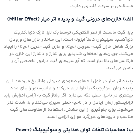
مستقیمی بر سرعت کلیدزنی دارند.
الف) خازن‌های درونی گیت و پدیده اثر میلر (Miller Effect)
پایه گیت ماسفت از نظر الکتریکی توسط یک لایه نازک دی‌الکتریک
دی‌آکسید سیلیکون کاملاً ایزوله است. این ساختار خازن‌های ورودی
بزرگ شامل خازن گیت-سورس (Cgs) و خازن گیت-درین (Cgd) را ایجاد
می‌کند. جریان‌های لحظه‌ای شدیدی برای شارژ و دشارژ این خازن در
فرکانس‌های بالا نیاز است که آی‌سی‌های گیت درایور تخصصی آن را
تامین می‌کنند.
پدیده اثر میلر در طول لبه‌های صعودی و نزولی ولتاژ رخ می‌دهد. این
پدیده زمان سوئیچینگ را طولانی‌تر می‌کند و ترانزیستور را برای مدت
بیشتری در ناحیه خطی نگه می‌دارد. اگر ولتاژ گیت به آرامی افزایش یابد،
ترانزیستور زمان زیادی را در ناحیه خطی سپری می‌کند و به شدت داغ
می‌شود. برای جلوگیری از این مشکل، استفاده از مقاومت‌های گیت
مناسب و دیودهای هرزگرد موازی الزامی است.
ب) محاسبات تلفات توان هدایتی و سوئیچینگ (Power