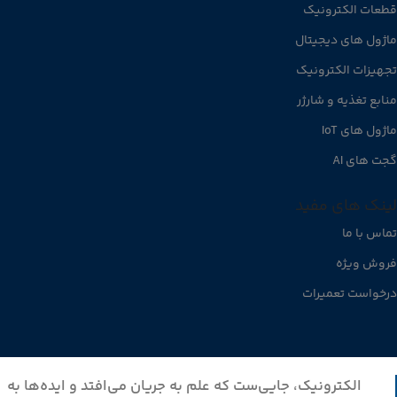
قطعات الکترونیک
ماژول های دیجیتال
تجهیزات الکترونیک
منابع تغذیه و شارژر
ماژول های IoT
گجت های AI
لینک های مفید
تماس با ما
فروش ویژه
درخواست تعمیرات
الکترونیک، جایی‌ست که علم به جریان می‌افتد و ایده‌ها به