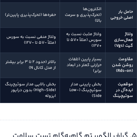
الکترون‌ها
حامل بار
(تحرک‌پذیری و سرعت
حفره‌ها (تحرک‌پذیری پایین‌تر)
اصلی خروجی
بالا)
ولتاژ
ولتاژ مثبت نسبت به
ولتاژ منفی نسبت به سورس
فعال‌سازی
سورس (مثلاً +5V تا
(مثلاً -5V تا -12V)
گیت (Vgs)
+12V)
مقاومت
بسیار پایین (تلفات
بالاتر (حدود ۲ تا ۳ برابر بیشتر
روشن شدن
حرارتی کمتر در ابعاد
از مدل کانال N)
(Rds-on)
برابر)
موقعیت
بخش پایینی مدار
بخش بالایی مدار سوئیچینگ
ایده‌آل در
سوئیچینگ (Low-
(High-Side) بدون درایور
سوئیچینگ
Side)
ایزوله
۵. گراف الگوریتم گام‌به‌گام تست سلامت