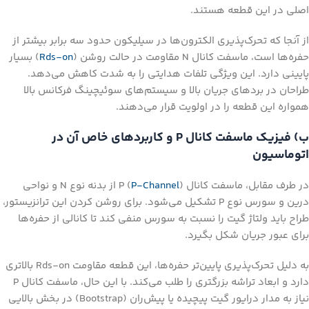
اصلی در این قطعه هستند.
از آنجا که تحرک‌پذیری الکترون‌ها در سیلیکون حدود سه برابر بیشتر از
حفره‌ها است، ماسفت کانال N مقاومت در حالت روشن (
Rds-on
) بسیار
پایینی دارد. این ویژگی تلفات هدایتی را به شدت کاهش می‌دهد.
طراحان در بردهای جریان بالا و سیستم‌های سوئیچینگ فرکانس بالا
همواره این قطعه را در اولویت قرار می‌دهند.
ب) فیزیک ماسفت کانال P و کاربردهای خاص آن در
اتوماسیون
در طرف مقابل، ماسفت کانال P (
P-Channel
) از بدنه نوع N و نواحی
درین و سورس نوع P تشکیل می‌شود. برای روشن کردن این ترانزیستور،
طراح باید ولتاژ گیت را نسبت به سورس منفی کند تا کانالی از حفره‌ها
برای عبور جریان شکل بگیرد.
به دلیل تحرک‌پذیری پایین‌تر حفره‌ها، این قطعه مقاومت Rds-on بالاتری
دارد و ابعاد تراشه بزرگتری را طلب می‌کند. با این حال، ماسفت کانال P
نیاز به مدار درایور گیت پیچیده یا پیش‌ران (Bootstrap) در بخش بالایی