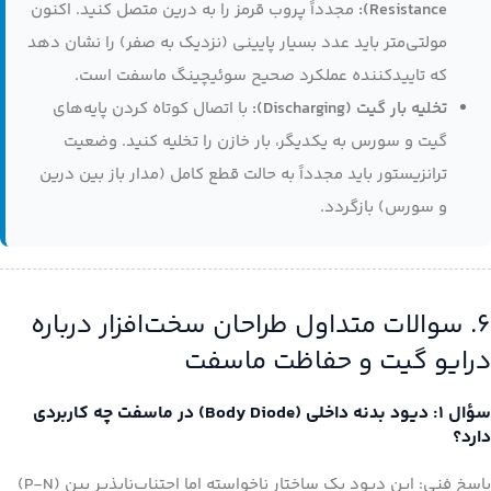
Resistance):
مجدداً پروب قرمز را به درین متصل کنید. اکنون
مولتی‌متر باید عدد بسیار پایینی (نزدیک به صفر) را نشان دهد
که تاییدکننده عملکرد صحیح سوئیچینگ ماسفت است.
تخلیه بار گیت (Discharging):
با اتصال کوتاه کردن پایه‌های
گیت و سورس به یکدیگر، بار خازن را تخلیه کنید. وضعیت
ترانزیستور باید مجدداً به حالت قطع کامل (مدار باز بین درین
و سورس) بازگردد.
۶. سوالات متداول طراحان سخت‌افزار درباره
درایو گیت و حفاظت ماسفت
سؤال ۱: دیود بدنه داخلی (Body Diode) در ماسفت چه کاربردی
دارد؟
پاسخ فنی: این دیود یک ساختار ناخواسته اما اجتناب‌ناپذیر پین (P-N)