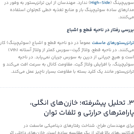
سوییچینگ (
High-Side
) ندارد. مهندسان از این ترانزیستور به وفور در
مدارهای ساده سوئیچینگ بار و منابع تغذیه خطی کم‌توان استفاده
می‌کنند.
بررسی رفتار در ناحیه قطع و اشباع
ترانزیستورهای ماسفت
عموماً در دو ناحیه قطع و اشباع (سوئیچینگ) کار
می‌کنند. در ناحیه قطع، ولتاژ گیت-سورس کمتر از ولتاژ آستانه (Vth)
است و هیچ جریانی از درین به سورس جریان نمی‌یابد. در ناحیه
سوئیچینگ، با افزایش ولتاژ گیت، مقاومت کانال به سرعت افت می‌کند و
ترانزیستور مانند یک کلید بسته با مقاومت بسیار ناچیز عمل می‌کند.
۳. تحلیل پیشرفته؛ خازن‌های انگلی،
پارامترهای حرارتی و تلفات توان
برای مهندسان طراح، شناخت رفتارهای دینامیکی ماسفت در
فرکانس‌های بالا فراتر از یک مقایسه ساده است. خازن‌های داخلی اثر