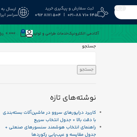
ثبت سفارش و پیگیری خرید
ارسال به
سراسر ایرا
645 710 021-88 | 504 8171 0912
0
آکادمی الکترونیک
خدمات طراحی و تولید
0.000
﷼
جستجو
جستجو
نوشته‌های تازه
کاربرد درایورهای سروو در ماشین‌آلات بسته‌بندی
با دقت بالا + جدول انتخاب سریع
راهنمای انتخاب هوشمند سنسورهای صنعتی +
جدول مقایسه و عیب‌یابی رکوردها