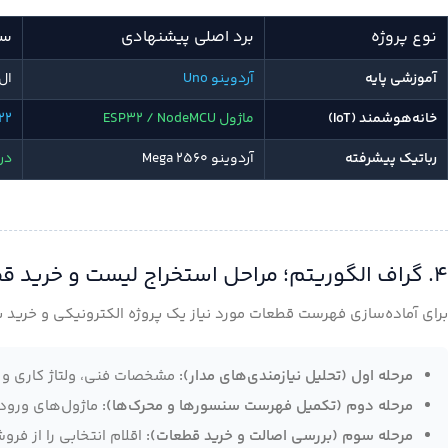
نوع پروژه
برد اصلی پیشنهادی
سن
آموزشی پایه
آردوینو Uno
ال‌
خانه‌هوشمند (IoT)
ماژول ESP32 / NodeMCU
DHT22، رله 
رباتیک پیشرفته
آردوینو Mega 2560
درایور 298N
۴. گراف الگوریتم؛ مراحل استخراج لیست و خرید قطعات پروژه
برای آماده‌سازی فهرست قطعات مورد نیاز یک پروژه الکترونیکی و خرید به
مرحله اول (تحلیل نیازمندی‌های مدار):
مشخصات فنی، ولتاژ کاری و تعد
مرحله دوم (تکمیل فهرست سنسورها و محرک‌ها):
ماژول‌های ورودی
مرحله سوم (بررسی اصالت و خرید قطعات):
اقلام انتخابی را از فر