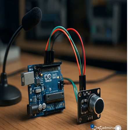
0
admina