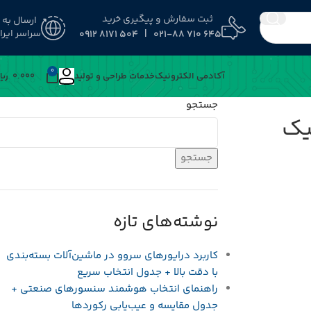
ثبت سفارش و پیگیری خرید
ارسال به
سراسر ایرا
645 710 021-88 | 504 8171 0912
0
آکادمی الکترونیک
خدمات طراحی و تولید
0.000
﷼
جستجو
یک
جستجو
نوشته‌های تازه
کاربرد درایورهای سروو در ماشین‌آلات بسته‌بندی
با دقت بالا + جدول انتخاب سریع
راهنمای انتخاب هوشمند سنسورهای صنعتی +
جدول مقایسه و عیب‌یابی رکوردها