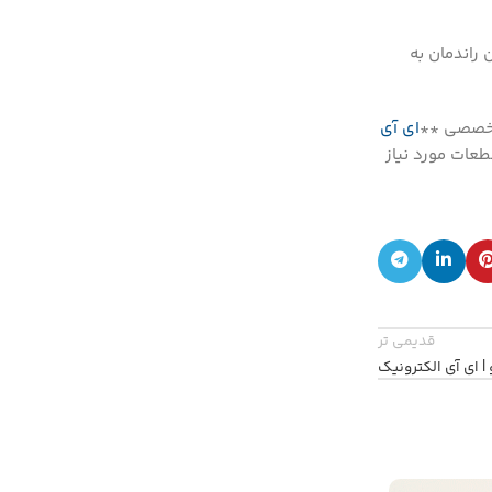
 راندمان به
تخصصی **
ای آی
طعات مورد نیاز
قدیمی تر
| ای آی الکترونیک