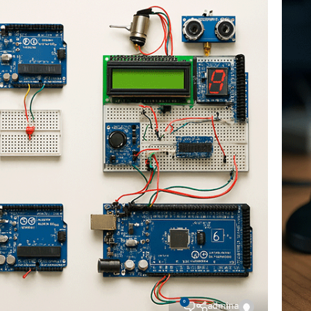
0
admina