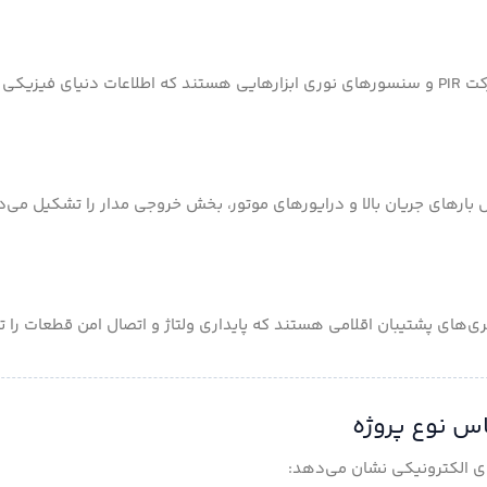
(مانند DHT11 یا DHT22)، ماژول‌های تشخیص حرکت PIR و سنسورهای نوری ابزارهایی هستند که اطلاعات دنیای فیزیک
های صنعتی برای قطع و وصل بارهای جریان بالا و درایورهای موتور، بخش خروجی مدار را تشکیل 
باتری‌های پشتیبان اقلامی هستند که پایداری ولتاژ و اتصال امن قطعات را 
ی الکترونیکی نشان می‌دهد: