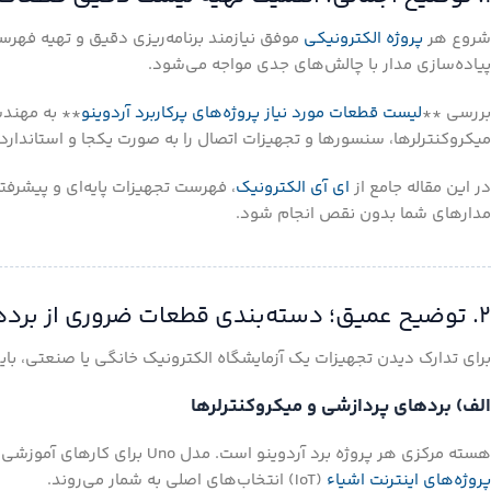
شروع هر
پروژه الکترونیکی
موفق نیازمند برنامه‌ریزی دقیق و تهیه فهرس
پیاده‌سازی مدار با چالش‌های جدی مواجه می‌شود.
بررسی **
لیست قطعات مورد نیاز پروژه‌های پرکاربرد آردوینو
** به مهندس
میکروکنترلرها، سنسورها و تجهیزات اتصال را به صورت یکجا و استاندارد 
در این مقاله جامع از
ای آی الکترونیک
، فهرست تجهیزات پایه‌ای و پیشرفت
مدارهای شما بدون نقص انجام شود.
۲. توضیح عمیق؛ دسته‌بندی قطعات ضروری از بردهای پایه تا سنسورهای صنعتی
برای تدارک دیدن تجهیزات یک آزمایشگاه الکترونیک خانگی یا صنعتی، بای
الف) بردهای پردازشی و میکروکنترلرها
هسته مرکزی هر پروژه برد آردوینو است. مدل Uno برای کارهای آموزشی، مدل Mega برای پروژه‌های بزرگ با ورودی‌های زیاد و مدل‌های مبتنی بر ESP برای
پروژه‌های اینترنت اشیاء
(IoT) انتخاب‌های اصلی به شمار می‌روند.