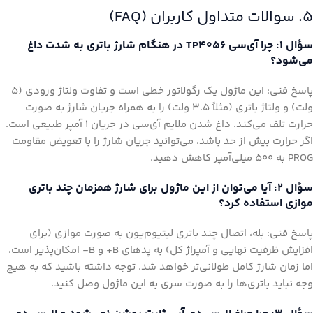
۵. سوالات متداول کاربران (FAQ)
سؤال ۱: چرا آی‌سی TP4056 در هنگام شارژ باتری به شدت داغ
می‌شود؟
پاسخ فنی: این ماژول یک رگولاتور خطی است و تفاوت ولتاژ ورودی (۵
ولت) و ولتاژ باتری (مثلاً ۳.۵ ولت) را به همراه جریان شارژ به صورت
حرارت تلف می‌کند. داغ شدن ملایم آی‌سی در جریان ۱ آمپر طبیعی است.
اگر حرارت بیش از حد باشد، می‌توانید جریان شارژ را با تعویض مقاومت
PROG به ۵۰۰ میلی‌آمپر کاهش دهید.
سؤال ۲: آیا می‌توان از این ماژول برای شارژ همزمان چند باتری
موازی استفاده کرد؟
پاسخ فنی: بله، اتصال چند باتری لیتیوم‌یون به صورت موازی (برای
افزایش ظرفیت نهایی و آمپراژ کل) به پدهای B+ و B- امکان‌پذیر است،
اما زمان شارژ کامل طولانی‌تر خواهد شد. توجه داشته باشید که به هیچ
وجه نباید باتری‌ها را به صورت سری به این ماژول وصل کنید.