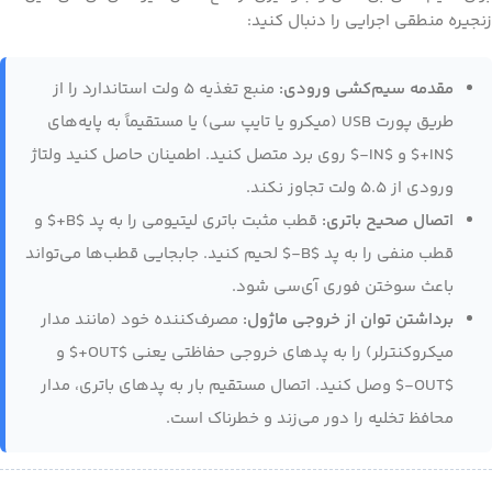
زنجیره منطقی اجرایی را دنبال کنید:
مقدمه سیم‌کشی ورودی:
منبع تغذیه ۵ ولت استاندارد را از
طریق پورت USB (میکرو یا تایپ سی) یا مستقیماً به پایه‌های
$IN+$ و $IN-$ روی برد متصل کنید. اطمینان حاصل کنید ولتاژ
ورودی از ۵.۵ ولت تجاوز نکند.
اتصال صحیح باتری:
قطب مثبت باتری لیتیومی را به پد $B+$ و
قطب منفی را به پد $B-$ لحیم کنید. جابجایی قطب‌ها می‌تواند
باعث سوختن فوری آی‌سی شود.
برداشتن توان از خروجی ماژول:
مصرف‌کننده خود (مانند مدار
میکروکنترلر) را به پدهای خروجی حفاظتی یعنی $OUT+$ و
$OUT-$ وصل کنید. اتصال مستقیم بار به پدهای باتری، مدار
محافظ تخلیه را دور می‌زند و خطرناک است.