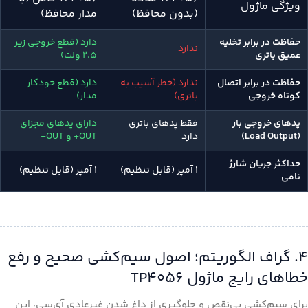
ویژگی ماژول
(بدون محافظ)
مدار محافظ)
حفاظت در برابر تخلیه
دارد (قطع خروجی زیر
ندارد
عمیق باتری
۲.۵ ولت)
حفاظت در برابر اتصال
ندارد (خطر آسیب به
دارد (قطع خودکار
کوتاه خروجی
باتری)
مدار)
پدهای خروجی بار
فقط پدهای باتری
دارای پدهای مجزای
(Load Output)
دارد
OUT+ و OUT-
حداکثر جریان شارژ
۱ آمپر (قابل تنظیم)
۱ آمپر (قابل تنظیم)
نامی
۴. گراف الگوریتم؛ اصول سیم‌کشی صحیح و رفع
خطاهای رایج ماژول TP4056
برای سیم‌کشی بی‌نقص و جلوگیری از داغ شدن غیرعادی آی‌سی، این