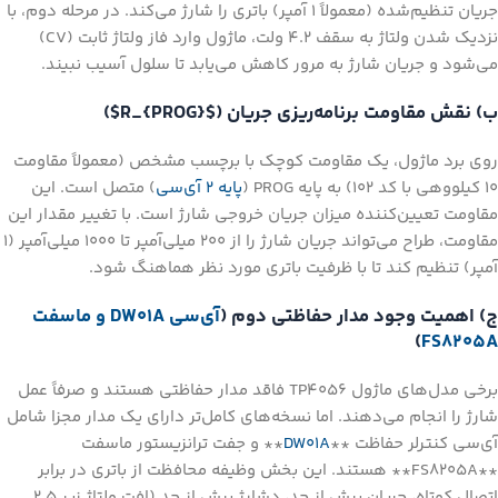
جریان تنظیم‌شده (معمولاً ۱ آمپر) باتری را شارژ می‌کند. در مرحله دوم، با
نزدیک شدن ولتاژ به سقف ۴.۲ ولت، ماژول وارد فاز ولتاژ ثابت (CV)
می‌شود و جریان شارژ به مرور کاهش می‌یابد تا سلول آسیب نبیند.
ب) نقش مقاومت برنامه‌ریزی جریان ($R_{PROG}$)
روی برد ماژول، یک مقاومت کوچک با برچسب مشخص (معمولاً مقاومت
۱۰ کیلووهی با کد 102) به پایه PROG (
پایه ۲ آی‌سی
) متصل است. این
مقاومت تعیین‌کننده میزان جریان خروجی شارژ است. با تغییر مقدار این
مقاومت، طراح می‌تواند جریان شارژ را از ۲۰۰ میلی‌آمپر تا ۱۰۰۰ میلی‌آمپر (۱
آمپر) تنظیم کند تا با ظرفیت باتری مورد نظر هماهنگ شود.
ج) اهمیت وجود مدار حفاظتی دوم (
آی‌سی DW01A و ماسفت
)
FS8205A
برخی مدل‌های ماژول TP4056 فاقد مدار حفاظتی هستند و صرفاً عمل
شارژ را انجام می‌دهند. اما نسخه‌های کامل‌تر دارای یک مدار مجزا شامل
آی‌سی کنترلر حفاظت **
DW01A
** و جفت ترانزیستور ماسفت
**FS8205A** هستند. این بخش وظیفه محافظت از باتری در برابر
اتصال کوتاه، جریان بیش از حد، دشارژ بیش از حد (افت ولتاژ زیر ۲.۵