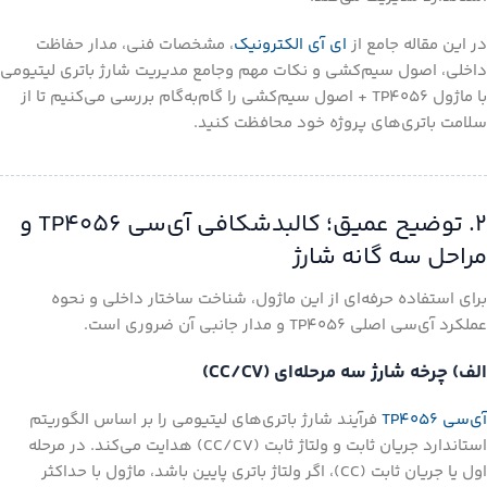
در این مقاله جامع از
ای آی الکترونیک
، مشخصات فنی، مدار حفاظت
داخلی، اصول سیم‌کشی و نکات مهم وجامع مدیریت شارژ باتری لیتیومی
با ماژول TP4056 + اصول سیم‌کشی را گام‌به‌گام بررسی می‌کنیم تا از
سلامت باتری‌های پروژه خود محافظت کنید.
۲. توضیح عمیق؛ کالبدشکافی آی‌سی TP4056 و
مراحل سه گانه شارژ
برای استفاده حرفه‌ای از این ماژول، شناخت ساختار داخلی و نحوه
عملکرد آی‌سی اصلی TP4056 و مدار جانبی آن ضروری است.
الف) چرخه شارژ سه مرحله‌ای (CC/CV)
آی‌سی TP4056
فرآیند شارژ باتری‌های لیتیومی را بر اساس الگوریتم
استاندارد جریان ثابت و ولتاژ ثابت (CC/CV) هدایت می‌کند. در مرحله
اول یا جریان ثابت (CC)، اگر ولتاژ باتری پایین باشد، ماژول با حداکثر