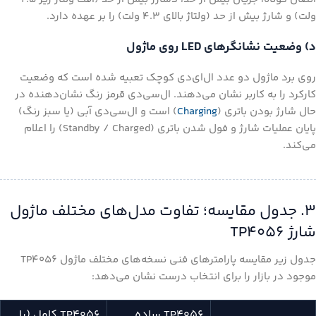
ولت) و شارژ بیش از حد (ولتاژ بالای ۴.۳ ولت) را بر عهده دارد.
د) وضعیت نشانگرهای LED روی ماژول
روی برد ماژول دو عدد ال‌ای‌دی کوچک تعبیه شده است که وضعیت
کارکرد را به کاربر نشان می‌دهند. ال‌سی‌دی قرمز رنگ نشان‌دهنده در
حال شارژ بودن باتری (
Charging
) است و ال‌سی‌دی آبی (یا سبز رنگ)
پایان عملیات شارژ و فول شدن باتری (Standby / Charged) را اعلام
می‌کند.
۳. جدول مقایسه؛ تفاوت مدل‌های مختلف ماژول
شارژ TP4056
جدول زیر مقایسه پارامترهای فنی نسخه‌های مختلف ماژول TP4056
موجود در بازار را برای انتخاب درست نشان می‌دهد:
TP4056 ساده
TP4056 کامل (با