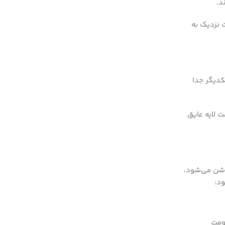
 نزدیک به
ناحیه نیمه‌هادی نوع N متصل هستند که توسط یک لایه نیمه‌هادی نوع P از یکدیگر جدا
ت لایه عایق
 ماسفت کاملاً اشباع و روشن می‌شود،
د:
 هرچه مقاومت