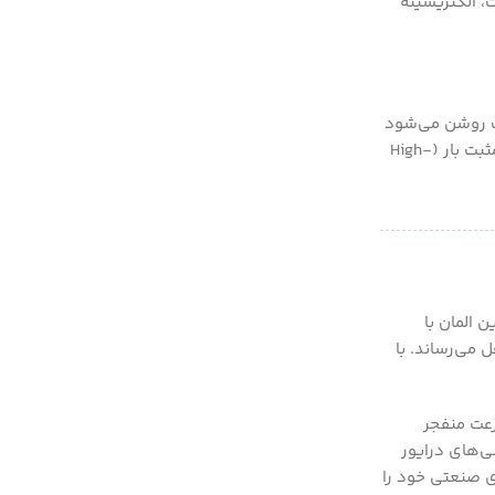
ت فوق‌العاده نازک است، الکتریسیته
املاً معکوس یکدیگر است. ماسفت کانال N با ولتاژ مثبت گیت روشن می‌شود
و معمولاً در سمت کم‌ولتاژ بار (Low-Side Switch) قرار می‌گیرد، در حالی که ماسفت کانال P با ولتاژ منفی نسبت به سورس فعال شده و در سمت مثبت بار (High-
 المان با
 می‌رساند. با
رعت منفجر
ی‌های درایور
ی صنعتی خود را