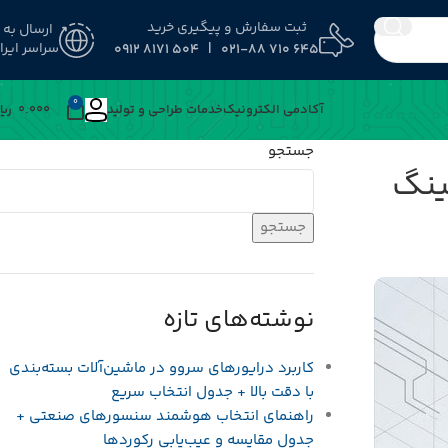
ثبت سفارش و پیگیری خرید
ارسال به
سراسر ایرا
645 710 021-88 | 504 8171 0912
0
آکادمی الکترونیک
خدمات طراحی و تولید
0.000
﷼
جستجو
جستجو
نوشته‌های تازه
کاربرد درایورهای سروو در ماشین‌آلات بسته‌بندی
با دقت بالا + جدول انتخاب سریع
راهنمای انتخاب هوشمند سنسورهای صنعتی +
جدول مقایسه و عیب‌یابی رکوردها