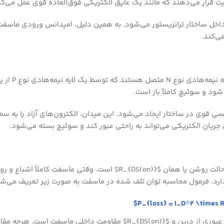
ه داخل ساختار ترانزیستور می‌شود. به همین دلیل، امپدانس ورودی ماسفت
ی‌کند.
)، پایه‌های درین و سورس به دو 
شود و سوئیچ کاملاً باز است.
ی قوی در ساختار ایجاد می‌شود. این میدان، الکترون‌های آزاد را به سم
ریان الکتریکی می‌تواند به راحتی عبور کند و سوئیچ بسته می‌شود.
یکی از مهم‌ترین فاکتورها در انتخاب ماسفت، مقاومت درین-سورس در حالت روشن یا همان $R_{DS(on)}$ است. وقتی
دارد. فرمول محاسبه توان تلف شده در ماسفت به صورت زیر تعریف می‌شو
در این معادله، $P_{loss}$ توان تلف شده به صورت حرارت، $I_D$ جریان عبوری از درین و $R_{DS(on)}$ مقاومت داخلی ماسفت است.