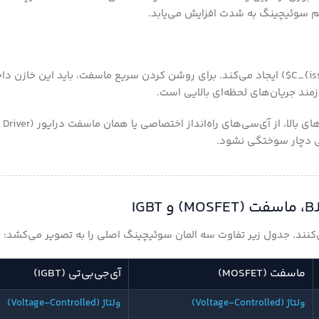
ساختار عایق گیت ناخواسته یک خازن داخلی کوچک به نام خازن گیت ($C_{iss}$) ایجاد می‌کند. برای روشن کردن سریع ماسفت، باید ا
ازمند جریان‌های لحظه‌ای بالایی است.
ی دچار سوختگی نشود.
ی‌کنند. جدول زیر تفاوت سه المان سوئیچینگ اصلی را به تصویر می‌کشد:
ماسفت (MOSFET)
آی‌جی‌بی‌تی (IGBT)
ولتاژ (Voltage-Controlled)
ولتاژ (Voltage-Controlled)