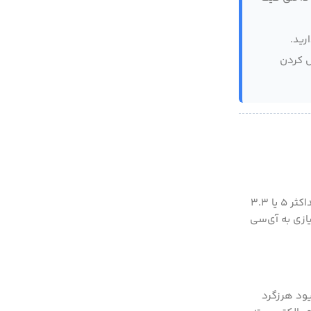
رید.
ش کردن
پاسخ فنی: ماسفت‌های معمولی برای روشن شدن کامل (اشباع) به ولتاژ گیت حدود ۱۰ ولت نیاز دارند. اما خروجی میکروکنترلرهایی مثل آردوینو حداکثر ۵ یا ۳.۳
ا ۳.۳ ولت کاملاً روشن می‌شوند و نیازی به آی‌سی
یود هرزگرد