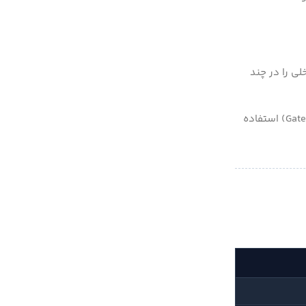
ین خازن داخلی را در چند
به همین دلیل، مهندسان برای اتصال ماسفت به میکروکنترلر در فرکانس‌های بالا، از آی‌سی‌های راه‌انداز اختصاصی یا همان ماسفت درایور (Gate Driver) استفاده