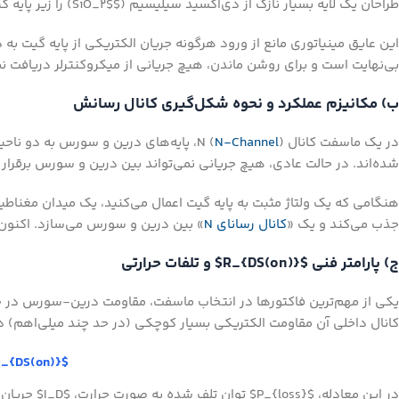
طراحان یک لایه بسیار نازک از دی‌اکسید سیلیسیم ($SiO_2$) را زیر پایه گیت قرار می‌دهند که مانند یک عایق الکتریکی فوق‌العاده قوی عمل می‌کند.
این عایق مینیاتوری مانع از ورود هرگونه جریان الکتریکی از پایه گیت ب
بی‌نهایت است و برای روشن ماندن، هیچ جریانی از میکروکنترلر دریافت نم
ب) مکانیزم عملکرد و نحوه شکل‌گیری کانال رسانش
در یک ماسفت کانال N (
N-Channel
شده‌اند. در حالت عادی، هیچ جریانی نمی‌تواند بین درین و سورس برقرار 
هنگامی که یک ولتاژ مثبت به پایه گیت اعمال می‌کنید، یک میدان مغناطیس
جذب می‌کند و یک «
کانال رسانای N
» بین درین و سورس می‌سازد. اکنون ج
ج) پارامتر فنی $R_{DS(on)}$ و تلفات حرارتی
کانال داخلی آن مقاومت الکتریکی بسیار کوچکی (در حد چند میلی‌اهم) 
$P_{loss} = I_D^2 \times R_{DS(on)}$