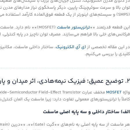
توان بالا و سرعت سوئیچینگ پایین، دیگر پاسخگوی نیاز مدارهای مدرن نی
(SMPS) و سیستم‌های اینورتر از یک قطعه فوق‌العاده کارآمد استفاده می‌کنند.
این قطعه قدرتمند **
ترانزیستور ماسفت
(MOSFET)** نام دارد. 
فرکانس‌های خلی بالا فراهم می‌سازند. مصرف توان ناچیز در پایه کنترلی، 
در این مقاله تخصصی از
ای آی الکترونیک
، ساختار داخلی ماسفت، مکانیزم
کلیدی را بررسی می‌کنیم.
۲. توضیح عمیق؛ فیزیک نیمه‌هادی، اثر میدان و پارامترهای فنی کلیدی
واژه
MOSFET
کاملاً با ترانزیستورهای معمولی تفاوت دارد؛ زیرا ماسفت یک المان کنترل‌شونده با **ولتاژ
الف) ساختار داخلی و سه پایه اصلی ماسفت
هر ماسفت از سه پایه اصلی به نام‌های **گیت (Gate)**، **درین (Drain)** و **سورس (