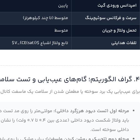
امپدانس ورودی گیت
پایین
سرعت و فرکانس سوئیچینگ
متوسط (تا چند کیلوهرتز)
تحمل ولتاژ و جریان
متوسط
تلفات هدایتی
تابع ولتاژ اشباع $V_{CE(sat)}$
۴. گراف الگوریتم؛ گام‌های عیب‌یابی و تست سلامت ماسفت با مولتی‌متر
برای عیب‌یابی یک برد سوخته یا مطمئن شدن از سلامت یک ماسفت کانال N، مراحل تست زیر را به ترتیب با مولتی‌متر انجام دهید:
مرحله اول (تست دیود هرزگرد داخلی):
مولتی‌متر را روی مد تست دی
داخلی سوخته است.
مرحله دوم (تحریک و روشن کردن ماسفت):
پراب مشکی را روی پایه 