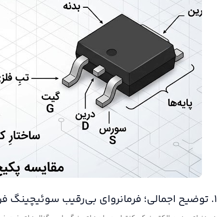
۱. توضیح اجمالی؛ فرمانروای بی‌رقیب سوئیچینگ فرکانس بالا