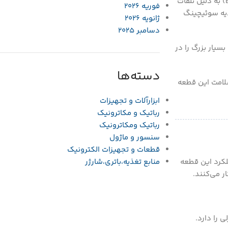
در دنیای مدرن الکترونیک، کنترل جریان‌های بزرگ با سیگنال‌های ضعیف میکروکنترلرها یک نیاز حیاتی است. ترانزیستورهای دوقطبی قدیمی (BJT) به دلیل تلفات
فوریه 2026
ذیه سوئیچینگ
ژانویه 2026
دسامبر 2025
بسیار بزرگ را در
دسته‌ها
سلامت این قطعه
ابزارآلات و تجهیزات
رباتیک و مکاترونیک
رباتیک ومکاترونیک
سنسور و ماژول
قطعات و تجهیزات الکترونیک
هادی است. عملکرد این قطعه
منابع تغذیه،باتری،شارژر
 را دارد.