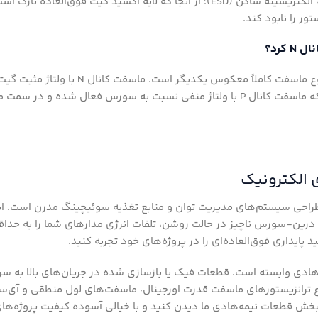
مناسب موازی با بار نصب نشود، ولتاژ درین از حد مجاز فراتر می‌رود. دوم، الکتریسیته ساکن (ESD)؛ از آنجا که لایه اکسید گی
ور را نابود کند.
پاسخ فنی: خیر، به هیچ وجه. مکانیزم عملکرد و جهت جریان در این دو نوع ماسفت ک
راحی سیستم‌های مدیریت توان و منابع تغذیه سوئیچینگ مدرن است. این
درین-سورس ناچیز در حالت روشن، تلفات انرژی مدارهای شما را به حداقل
ایداری فوق‌العاده‌ای را در پروژه‌های خود تجربه کنید.
‌هادی وابسته است. قطعات فیک یا بازسازی شده در جریان‌های بالا به س
اع ترانزیستورهای ماسفت قدرت اورجینال، ماسفت‌های لول منطقی و آی‌س
خش قطعات نیمه‌هادی ما دیدن کنید و با خیالی آسوده کیفیت پروژه‌ها