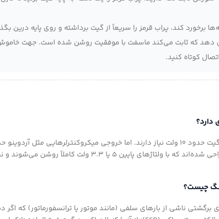
ها برخورد کند، پراب قرمز را سریعاً از گیت برداشته و روی پایه درین بگذا
) نشان دهد که ثابت می‌کند ماسفت با موفقیت روشن شده است. جهت خامو
صال کوتاه کنید.
ولت است. ماسفت‌های لول منطقی (مانند سری IRLZ44N) به گونه‌ای طراحی شده‌اند که با ولتاژهای پایین ۵ ی
برگشتی ناشی از بارهای سلفی (مانند موتور یا ترانسفورماتور) که اگر د