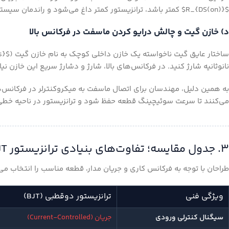
$R_{DS(on)}$ کمتر باشد، ترانزیستور کمتر داغ می‌شود و راندمان سیستم سوئیچینگ به شدت افزایش می‌یابد.
د) خازن گیت و چالش درایو کردن ماسفت در فرکانس بالا
نانوثانیه شارژ کنید. در فرکانس‌های بالا، شارژ و دشارژ سریع این خازن نی
می‌کنند تا سرعت سوئیچینگ قطعه حفظ شود و ترانزیستور در ناحیه خط
۳. جدول مقایسه؛ تفاوت‌های بنیادی ترانزیستور BJT، ماسفت (MOSFET) و IGBT
طراحان با توجه به فرکانس کاری و جریان مدار، قطعه مناسب را انتخاب م
ویژگی فنی
ترانزیستور دوقطبی (BJT)
سیگنال کنترلی ورودی
جریان (Current-Controlled)