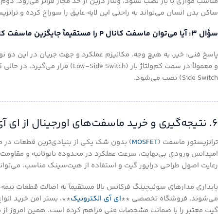
ساکن بدن انسان می‌تواند به راحتی این لایه عایق را سوراخ کرده و ترانزیست
سؤال ۳: آیا می‌توان ماسفت کانال P را مستقیماً جایگزین ماسفت کانال N کرد؟
Side Switch) نصب می‌شود.
۶. نتیجه‌گیری و خرید ماسفت‌های اورجینال از ای آی الکترونیک
ترانزیستور ماسفت (
MOSFET
) بدون شک یکی از بنیادی‌ترین قطعات در ط
امپدانس ورودی بی‌نهایت، سرعت عملکرد در محدوده نانوثانیه و مقاومت 
رعایت اصول طراحی درایور گیت و استفاده از هیت‌سینک مناسب، می‌توانید پ
پایداری مدارهای سوئیچینگ فرکانس بالا مستقیماً به اصالت قطعات نیمه
می‌شوند. فروشگاه تخصصی **
ای آی الکترونیک
**، بستر امن خرید انو
گیت معتبر را با ضمانت مشخصات فنی فراهم کرده است. همین امروز از ب