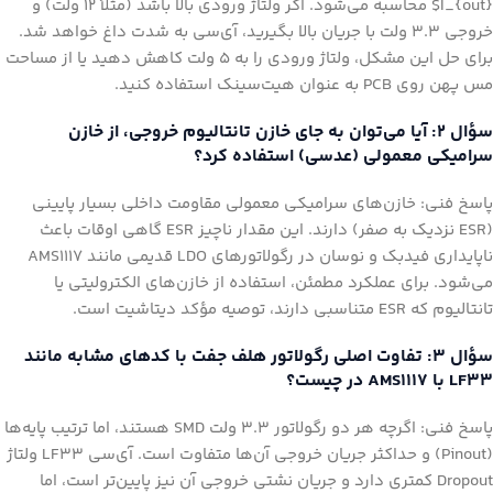
I_{out}$ محاسبه می‌شود. اگر ولتاژ ورودی بالا باشد (مثلاً ۱۲ ولت) و
خروجی ۳.۳ ولت با جریان بالا بگیرید، آی‌سی به شدت داغ خواهد شد.
برای حل این مشکل، ولتاژ ورودی را به ۵ ولت کاهش دهید یا از مساحت
مس پهن روی PCB به عنوان هیت‌سینک استفاده کنید.
سؤال ۲: آیا می‌توان به جای خازن تانتالیوم خروجی، از خازن
سرامیکی معمولی (عدسی) استفاده کرد؟
پاسخ فنی: خازن‌های سرامیکی معمولی مقاومت داخلی بسیار پایینی
(ESR نزدیک به صفر) دارند. این مقدار ناچیز ESR گاهی اوقات باعث
ناپایداری فیدبک و نوسان در رگولاتورهای LDO قدیمی مانند AMS1117
می‌شود. برای عملکرد مطمئن، استفاده از خازن‌های الکترولیتی یا
تانتالیوم که ESR متناسبی دارند، توصیه مؤکد دیتاشیت است.
سؤال ۳: تفاوت اصلی رگولاتور هلف جفت با کدهای مشابه مانند
LF33 با AMS1117 در چیست؟
پاسخ فنی: اگرچه هر دو رگولاتور ۳.۳ ولت SMD هستند، اما ترتیب پایه‌ها
(Pinout) و حداکثر جریان خروجی آن‌ها متفاوت است. آی‌سی LF33 ولتاژ
Dropout کمتری دارد و جریان نشتی خروجی آن نیز پایین‌تر است، اما