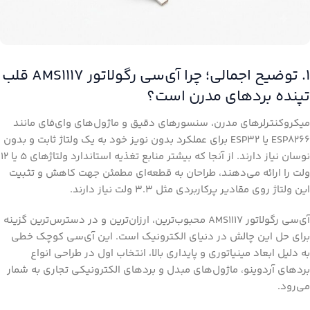
۱. توضیح اجمالی؛ چرا آی‌سی رگولاتور AMS1117 قلب
تپنده بردهای مدرن است؟
میکروکنترلرهای مدرن، سنسورهای دقیق و ماژول‌های وای‌فای مانند
ESP8266 یا ESP32 برای عملکرد بدون نویز خود به یک ولتاژ ثابت و بدون
نوسان نیاز دارند. از آنجا که بیشتر منابع تغذیه استاندارد ولتاژهای ۵ یا ۱۲
ولت را ارائه می‌دهند، طراحان به قطعه‌ای مطمئن جهت کاهش و تثبیت
این ولتاژ روی مقادیر پرکاربردی مثل ۳.۳ ولت نیاز دارند.
آی‌سی رگولاتور AMS1117 محبوب‌ترین، ارزان‌ترین و در دسترس‌ترین گزینه
برای حل این چالش در دنیای الکترونیک است. این آی‌سی کوچک خطی
به دلیل ابعاد مینیاتوری و پایداری بالا، انتخاب اول در طراحی انواع
بردهای آردوینو، ماژول‌های مبدل و بردهای الکترونیکی تجاری به شمار
می‌رود.