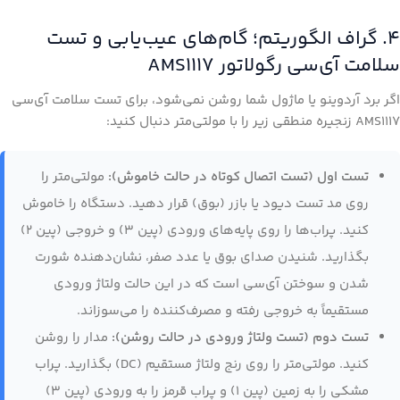
۴. گراف الگوریتم؛ گام‌های عیب‌یابی و تست
سلامت آی‌سی رگولاتور AMS1117
اگر برد آردوینو یا ماژول شما روشن نمی‌شود، برای تست سلامت آی‌سی
AMS1117 زنجیره منطقی زیر را با مولتی‌متر دنبال کنید:
تست اول (تست اتصال کوتاه در حالت خاموش):
مولتی‌متر را
روی مد تست دیود یا بازر (بوق) قرار دهید. دستگاه را خاموش
کنید. پراب‌ها را روی پایه‌های ورودی (پین ۳) و خروجی (پین ۲)
بگذارید. شنیدن صدای بوق یا عدد صفر، نشان‌دهنده شورت
شدن و سوختن آی‌سی است که در این حالت ولتاژ ورودی
مستقیماً به خروجی رفته و مصرف‌کننده را می‌سوزاند.
تست دوم (تست ولتاژ ورودی در حالت روشن):
مدار را روشن
کنید. مولتی‌متر را روی رنج ولتاژ مستقیم (DC) بگذارید. پراب
مشکی را به زمین (پین ۱) و پراب قرمز را به ورودی (پین ۳)