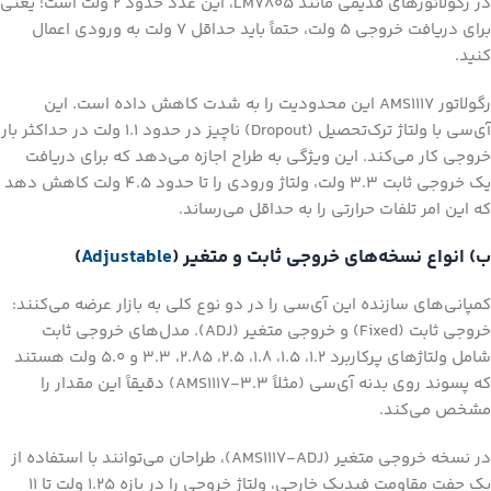
در رگولاتورهای قدیمی مانند LM7805، این عدد حدود ۲ ولت است؛ یعنی
برای دریافت خروجی ۵ ولت، حتماً باید حداقل ۷ ولت به ورودی اعمال
کنید.
رگولاتور AMS1117 این محدودیت را به شدت کاهش داده است. این
آی‌سی با ولتاژ ترک‌تحصیل (Dropout) ناچیز در حدود ۱.۱ ولت در حداکثر بار
خروجی کار می‌کند. این ویژگی به طراح اجازه می‌دهد که برای دریافت
یک خروجی ثابت ۳.۳ ولت، ولتاژ ورودی را تا حدود ۴.۵ ولت کاهش دهد
که این امر تلفات حرارتی را به حداقل می‌رساند.
ب) انواع نسخه‌های خروجی ثابت و متغیر (
Adjustable
)
کمپانی‌های سازنده این آی‌سی را در دو نوع کلی به بازار عرضه می‌کنند:
خروجی ثابت (Fixed) و خروجی متغیر (ADJ). مدل‌های خروجی ثابت
شامل ولتاژهای پرکاربرد ۱.۲، ۱.۵، ۱.۸، ۲.۵، ۲.۸۵، ۳.۳ و ۵.۰ ولت هستند
که پسوند روی بدنه آی‌سی (مثلاً AMS1117-3.3) دقیقاً این مقدار را
مشخص می‌کند.
در نسخه خروجی متغیر (AMS1117-ADJ)، طراحان می‌توانند با استفاده از
یک جفت مقاومت فیدبک خارجی، ولتاژ خروجی را در بازه ۱.۲۵ ولت تا ۱۱