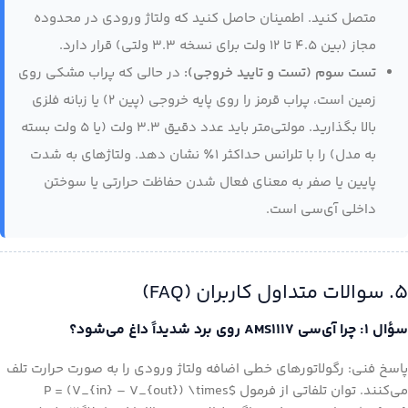
متصل کنید. اطمینان حاصل کنید که ولتاژ ورودی در محدوده
مجاز (بین ۴.۵ تا ۱۲ ولت برای نسخه ۳.۳ ولتی) قرار دارد.
تست سوم (تست و تایید خروجی):
در حالی که پراب مشکی روی
زمین است، پراب قرمز را روی پایه خروجی (پین ۲) یا زبانه فلزی
بالا بگذارید. مولتی‌متر باید عدد دقیق ۳.۳ ولت (یا ۵ ولت بسته
به مدل) را با تلرانس حداکثر ۱٪ نشان دهد. ولتاژهای به شدت
پایین یا صفر به معنای فعال شدن حفاظت حرارتی یا سوختن
داخلی آی‌سی است.
۵. سوالات متداول کاربران (FAQ)
سؤال ۱: چرا آی‌سی AMS1117 روی برد شدیداً داغ می‌شود؟
پاسخ فنی: رگولاتورهای خطی اضافه ولتاژ ورودی را به صورت حرارت تلف
می‌کنند. توان تلفاتی از فرمول $P = (V_{in} – V_{out}) \times