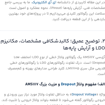
در این مقاله کاربردی از دانشنامه
ای آی الکترونیک
، ما به بررسی جامع
مشخصات فنی، آرایش پایه‌ها (Pinout)، نحوه عملکرد و اصول تست
سلامت این رگولاتور کلیدی می‌پردازیم تا در پروژه‌های خود بهترین
بازدهی را از این قطعه دریافت کنید.
۲. توضیح عمیق؛ کالبدشکافی مشخصات، مکانیزم
LDO و آرایش پایه‌ها
آی‌سی AMS1117 یک رگولاتور ولتاژ خطی از نوع LDO (مخفف Low
Dropout) است. درک تفاوت رگولاتورهای LDO با رگولاتورهای خطی
قدیمی مثل سری LM7805، کلید طراحی مدارهای بهینه و کم‌مصرف
است.
الف) مفهوم ولتاژ
Dropout
و مزیت بزرگ AMS1117
واژه «
Dropout Voltage
» به حداقل تفاوت ولتاژ مورد نیاز بین ورودی و
خروجی رگولاتور گفته می‌شود تا قطعه بتواند ولتاژ خروجی را تثبیت کند.