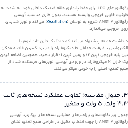
رگولاتورهای LDO برای حفظ پایداری حلقه فیدبک داخلی خود، به شدت به
ظرفیت خازنی خروجی وابسته هستند. بدون خازن مناسب، آی‌سی
رگولاتور AMS1117 شروع به نوسان (
Oscillation
) می‌کند و نویز شدیدی
روی خروجی می‌اندازد.
دیتاشیت قطعه پیشنهاد می‌کند که حتماً یک خازن تانتالیوم یا
الکترولیتی با ظرفیت حداقل ۱۰ میکروفاراد را در نزدیک‌ترین فاصله ممکن
بین پایه خروجی (پین ۲) و زمین (پین ۱) قرار دهید. همچنین اضافه کردن
یک خازن ۱۰ میکروفاراد در ورودی آی‌سی، نویزهای فرستاده شده از
منبع تغذیه اصلی را به خوبی فیلتر می‌کند.
۳. جدول مقایسه؛ تفاوت عملکرد نسخه‌های ثابت
۳.۳ ولت، ۵ ولت و متغیر
جدول زیر تفاوت‌های پارامترهای عملیاتی نسخه‌های پرکاربرد آی‌سی
رگولاتور AMS1117 را جهت انتخاب دقیق در طراحی منبع تغذیه نشان