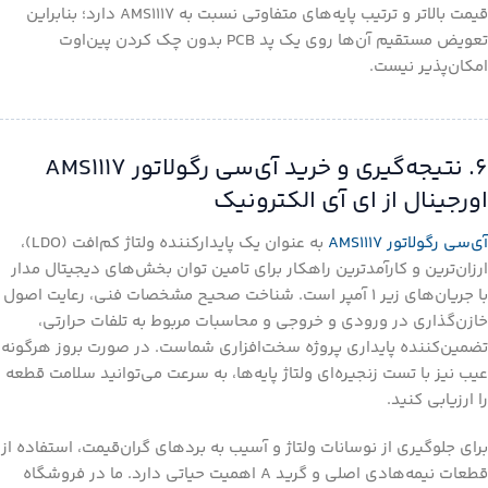
قیمت بالاتر و ترتیب پایه‌های متفاوتی نسبت به AMS1117 دارد؛ بنابراین
تعویض مستقیم آن‌ها روی یک پد PCB بدون چک کردن پین‌اوت
امکان‌پذیر نیست.
۶. نتیجه‌گیری و خرید آی‌سی رگولاتور AMS1117
اورجینال از ای آی الکترونیک
آی‌سی رگولاتور AMS1117
به عنوان یک پایدارکننده ولتاژ کم‌افت (LDO)،
ارزان‌ترین و کارآمدترین راهکار برای تامین توان بخش‌های دیجیتال مدار
با جریان‌های زیر ۱ آمپر است. شناخت صحیح مشخصات فنی، رعایت اصول
خازن‌گذاری در ورودی و خروجی و محاسبات مربوط به تلفات حرارتی،
تضمین‌کننده پایداری پروژه سخت‌افزاری شماست. در صورت بروز هرگونه
عیب نیز با تست زنجیره‌ای ولتاژ پایه‌ها، به سرعت می‌توانید سلامت قطعه
را ارزیابی کنید.
برای جلوگیری از نوسانات ولتاژ و آسیب به بردهای گران‌قیمت، استفاده از
قطعات نیمه‌هادی اصلی و گرید A اهمیت حیاتی دارد. ما در فروشگاه