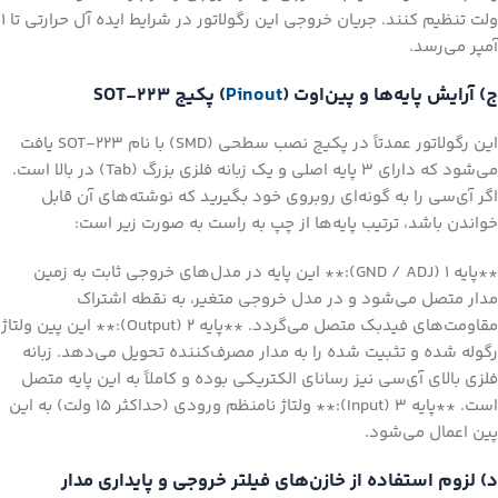
ولت تنظیم کنند. جریان خروجی این رگولاتور در شرایط ایده آل حرارتی تا ۱
آمپر می‌رسد.
ج) آرایش پایه‌ها و پین‌اوت (
Pinout
) پکیج SOT-223
این رگولاتور عمدتاً در پکیج نصب سطحی (SMD) با نام SOT-223 یافت
می‌شود که دارای ۳ پایه اصلی و یک زبانه فلزی بزرگ (Tab) در بالا است.
اگر آی‌سی را به گونه‌ای روبروی خود بگیرید که نوشته‌های آن قابل
خواندن باشد، ترتیب پایه‌ها از چپ به راست به صورت زیر است:
**پایه ۱ (GND / ADJ):** این پایه در مدل‌های خروجی ثابت به زمین
مدار متصل می‌شود و در مدل خروجی متغیر، به نقطه اشتراک
مقاومت‌های فیدبک متصل می‌گردد. **پایه ۲ (Output):** این پین ولتاژ
رگوله شده و تثبیت شده را به مدار مصرف‌کننده تحویل می‌دهد. زبانه
فلزی بالای آی‌سی نیز رسانای الکتریکی بوده و کاملاً به این پایه متصل
است. **پایه ۳ (Input):** ولتاژ نامنظم ورودی (حداکثر ۱۵ ولت) به این
پین اعمال می‌شود.
د) لزوم استفاده از خازن‌های فیلتر خروجی و پایداری مدار